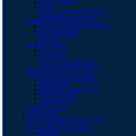
Гладилки для бетона
Скребки
Малки для затирки бетона. Кельмы
Формирователи шва и кромки
Шлифовально-полировальные машины
Машины шлифовально-полировальные
Фрезы шлифовальные
Пады полировальные
Аксессуары
Затирочные машины
Однороторные
Двухроторные
Диски для затирочных машин
Лопасти для затирочных машин
Фрезеровальные машины для бетона
Дорожно-строительное оборудование
Виброплиты и вибротрамбовки
Вибротрамбовки
Швонарезчики. Диски алмазные
Раздельщики трещин
Заливщики трещин
Диски отрезные
Тележки для топпинга
Бетоноукладчики
Пылесосы промышленные и пресепараторы
Двигатели внутреннего сгорания
Садово-строительное оборудование
Мотокосы