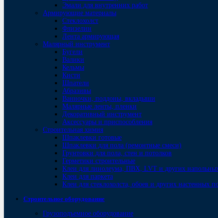
Эмали для внутренних работ
Армирующие материалы
Стеклохолст
Флизелин
Лента армирующая
Малярный инструмент
Бугели
Валики
Кельмы
Кисти
Шпатели
Абразивы
Ванночки, поддоны, вкладыши
Малярные ленты, пленки
Декоративный инструмент
Аксессуары и приспособления
Строительная химия
Шпаклевки готовые
Шпаклевки для пола (ремонтные смеси)
Грунтовки для пола, стен и потолков
Герметики строительные
Клеи для линолеума, ПВХ, LVT и других напольны
Клеи для паркета
Клеи для стеклохолста, обоев и других настенных 
Строительное оборудование
Грузоподъемное оборудование