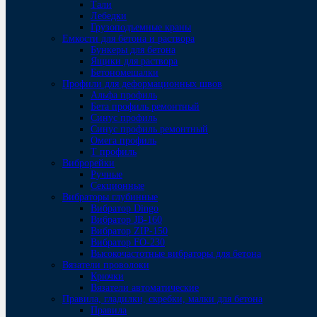
Тали
Лебедки
Грузоподъемные краны
Емкости для бетона и раствора
Бункеры для бетона
Ящики для раствора
Бетономешалки
Профили для деформационных швов
Альфа профиль
Бета профиль ремонтный
Синус профиль
Синус профиль ремонтный
Омега профиль
Т профиль
Виброрейки
Ручные
Секционные
Вибраторы глубинные
Вибратор Dingo
Вибратор JB-160
Вибратор ZIP-150
Bибратор FO-230
Высокочастотные вибраторы для бетона
Вязатели проволоки
Крючки
Вязатели автоматические
Правила, гладилки, скребки, малки для бетона
Правила