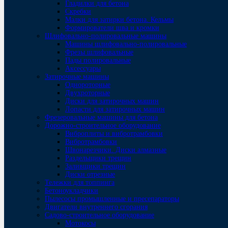
Гладилки для бетона
Скребки
Малки для затирки бетона. Кельмы
Формирователи шва и кромки
Шлифовально-полировальные машины
Машины шлифовально-полировальные
Фрезы шлифовальные
Пады полировальные
Аксессуары
Затирочные машины
Однороторные
Двухроторные
Диски для затирочных машин
Лопасти для затирочных машин
Фрезеровальные машины для бетона
Дорожно-строительное оборудование
Виброплиты и вибротрамбовки
Вибротрамбовки
Швонарезчики. Диски алмазные
Раздельщики трещин
Заливщики трещин
Диски отрезные
Тележки для топпинга
Бетоноукладчики
Пылесосы промышленные и пресепараторы
Двигатели внутреннего сгорания
Садово-строительное оборудование
Мотокосы