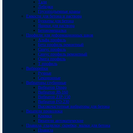
Тали
Лебедки
Грузоподъемные краны
Емкости для бетона и раствора
Бункеры для бетона
Ящики для раствора
Бетономешалки
Профили для деформационных швов
Альфа профиль
Бета профиль ремонтный
Синус профиль
Синус профиль ремонтный
Омега профиль
Т профиль
Виброрейки
Ручные
Секционные
Вибраторы глубинные
Вибратор Dingo
Вибратор JB-160
Вибратор ZIP-150
Bибратор FO-230
Высокочастотные вибраторы для бетона
Вязатели проволоки
Крючки
Вязатели автоматические
Правила, гладилки, скребки, малки для бетона
Правила