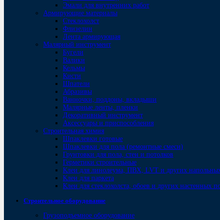
Эмали для внутренних работ
Армирующие материалы
Стеклохолст
Флизелин
Лента армирующая
Малярный инструмент
Бугели
Валики
Кельмы
Кисти
Шпатели
Абразивы
Ванночки, поддоны, вкладыши
Малярные ленты, пленки
Декоративный инструмент
Аксессуары и приспособления
Строительная химия
Шпаклевки готовые
Шпаклевки для пола (ремонтные смеси)
Грунтовки для пола, стен и потолков
Герметики строительные
Клеи для линолеума, ПВХ, LVT и других напольны
Клеи для паркета
Клеи для стеклохолста, обоев и других настенных 
Строительное оборудование
Грузоподъемное оборудование