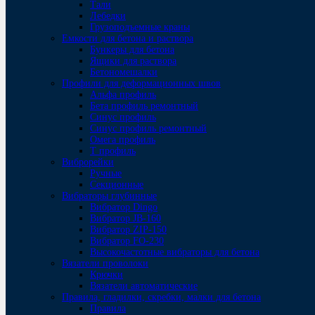
Тали
Лебедки
Грузоподъемные краны
Емкости для бетона и раствора
Бункеры для бетона
Ящики для раствора
Бетономешалки
Профили для деформационных швов
Альфа профиль
Бета профиль ремонтный
Синус профиль
Синус профиль ремонтный
Омега профиль
Т профиль
Виброрейки
Ручные
Секционные
Вибраторы глубинные
Вибратор Dingo
Вибратор JB-160
Вибратор ZIP-150
Bибратор FO-230
Высокочастотные вибраторы для бетона
Вязатели проволоки
Крючки
Вязатели автоматические
Правила, гладилки, скребки, малки для бетона
Правила