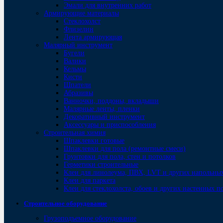
Эмали для внутренних работ
Армирующие материалы
Стеклохолст
Флизелин
Лента армирующая
Малярный инструмент
Бугели
Валики
Кельмы
Кисти
Шпатели
Абразивы
Ванночки, поддоны, вкладыши
Малярные ленты, пленки
Декоративный инструмент
Аксессуары и приспособления
Строительная химия
Шпаклевки готовые
Шпаклевки для пола (ремонтные смеси)
Грунтовки для пола, стен и потолков
Герметики строительные
Клеи для линолеума, ПВХ, LVT и других напольны
Клеи для паркета
Клеи для стеклохолста, обоев и других настенных 
Строительное оборудование
Грузоподъемное оборудование