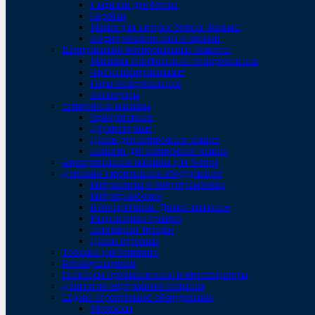
Гладилки для бетона
Скребки
Малки для затирки бетона. Кельмы
Формирователи шва и кромки
Шлифовально-полировальные машины
Машины шлифовально-полировальные
Фрезы шлифовальные
Пады полировальные
Аксессуары
Затирочные машины
Однороторные
Двухроторные
Диски для затирочных машин
Лопасти для затирочных машин
Фрезеровальные машины для бетона
Дорожно-строительное оборудование
Виброплиты и вибротрамбовки
Вибротрамбовки
Швонарезчики. Диски алмазные
Раздельщики трещин
Заливщики трещин
Диски отрезные
Тележки для топпинга
Бетоноукладчики
Пылесосы промышленные и пресепараторы
Двигатели внутреннего сгорания
Садово-строительное оборудование
Мотокосы