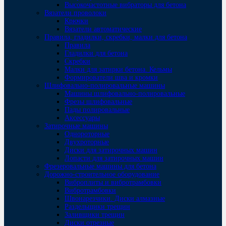
Высокочастотные вибраторы для бетона
Вязатели проволоки
Крючки
Вязатели автоматические
Правила, гладилки, скребки, малки для бетона
Правила
Гладилки для бетона
Скребки
Малки для затирки бетона. Кельмы
Формирователи шва и кромки
Шлифовально-полировальные машины
Машины шлифовально-полировальные
Фрезы шлифовальные
Пады полировальные
Аксессуары
Затирочные машины
Однороторные
Двухроторные
Диски для затирочных машин
Лопасти для затирочных машин
Фрезеровальные машины для бетона
Дорожно-строительное оборудование
Виброплиты и вибротрамбовки
Вибротрамбовки
Швонарезчики. Диски алмазные
Раздельщики трещин
Заливщики трещин
Диски отрезные