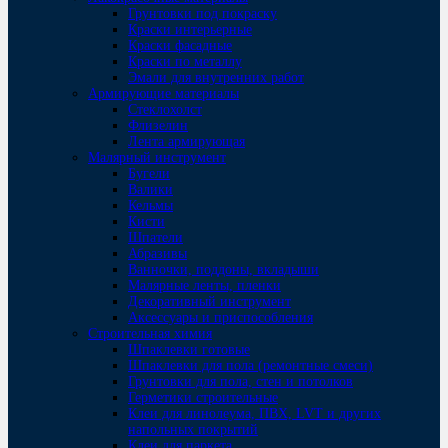
Грунтовки под покраску
Краски интерьерные
Краски фасадные
Краски по металлу
Эмали для внутренних работ
Армирующие материалы
Стеклохолст
Флизелин
Лента армирующая
Малярный инструмент
Бугели
Валики
Кельмы
Кисти
Шпатели
Абразивы
Ванночки, поддоны, вкладыши
Малярные ленты, пленки
Декоративный инструмент
Аксессуары и приспособления
Строительная химия
Шпаклевки готовые
Шпаклевки для пола (ремонтные смеси)
Грунтовки для пола, стен и потолков
Герметики строительные
Клеи для линолеума, ПВХ, LVT и других
напольных покрытий
Клеи для паркета