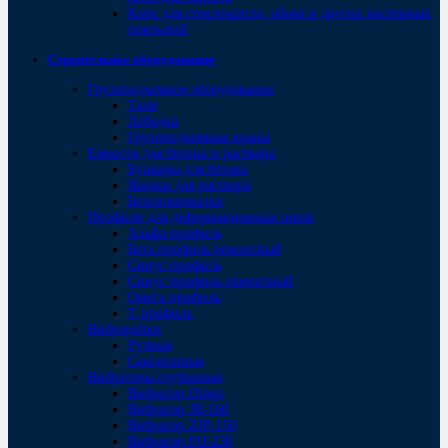
Клеи для стеклохолста, обоев и других настенных
покрытий
Строительное оборудование
Грузоподъемное оборудование
Тали
Лебедки
Грузоподъемные краны
Емкости для бетона и раствора
Бункеры для бетона
Ящики для раствора
Бетономешалки
Профили для деформационных швов
Альфа профиль
Бета профиль ремонтный
Синус профиль
Синус профиль ремонтный
Омега профиль
Т профиль
Виброрейки
Ручные
Секционные
Вибраторы глубинные
Вибратор Dingo
Вибратор JB-160
Вибратор ZIP-150
Bибратор FO-230