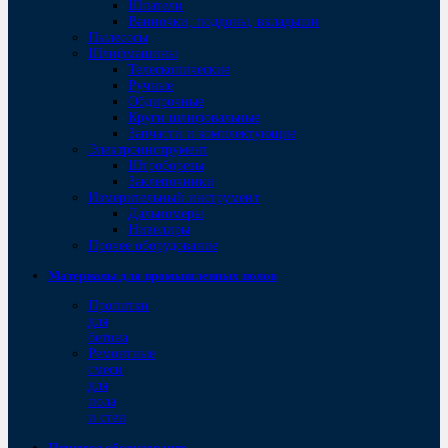
Шпатели
Ванночки, поддоны, вкладыши
Пылесосы
Шлифмашины
Телескопические
Ручные
Обдирочные
Круги шлифовальные
Запчасти и комплектующие
Электроинструмент
Штроборезы
Заклепочники
Измерительный инструмент
Дальномеры
Нивелиры
Прочее оборудование
Материалы для промышленных полов
Пропитки
для
бетона
Ремонтные
смеси
для
пола
и стен
Пищевое оборудование