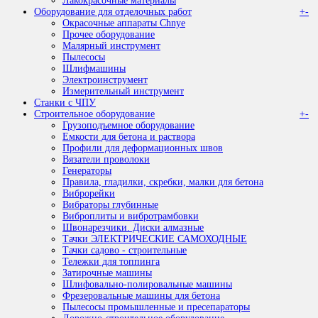
Лакокрасочные материалы
Оборудование для отделочных работ
+
-
Окрасочные аппараты Chnye
Прочее оборудование
Малярный инструмент
Пылесосы
Шлифмашины
Электроинструмент
Измерительный инструмент
Станки с ЧПУ
Строительное оборудование
+
-
Грузоподъемное оборудование
Емкости для бетона и раствора
Профили для деформационных швов
Вязатели проволоки
Генераторы
Правила, гладилки, скребки, малки для бетона
Виброрейки
Вибраторы глубинные
Виброплиты и вибротрамбовки
Швонарезчики. Диски алмазные
Тачки ЭЛЕКТРИЧЕСКИЕ САМОХОДНЫЕ
Тачки садово - строительные
Тележки для топпинга
Затирочные машины
Шлифовально-полировальные машины
Фрезеровальные машины для бетона
Пылесосы промышленные и пресепараторы