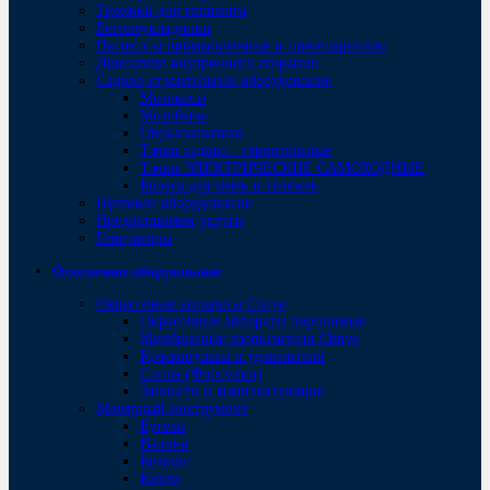
Тележки для топпинга
Бетоноукладчики
Пылесосы промышленные и пресепараторы
Двигатели внутреннего сгорания
Садово-строительное оборудование
Мотокосы
Мотобуры
Опрыскиватели
Тачки садово - строительные
Тачки ЭЛЕКТРИЧЕСКИЕ САМОХОДНЫЕ
Колеса для тачек и тележек
Щитовое оборудование
Предоставляем услуги
Генераторы
Отделочное оборудование
Окрасочные аппараты Chnye
Окрасочные аппараты поршневые
Мембранные распылители Chnye
Краскопульты и удлинители
Сопла (Форсунки)
Запчасти и комплектующие
Малярный инструмент
Бугели
Валики
Кельмы
Кисти