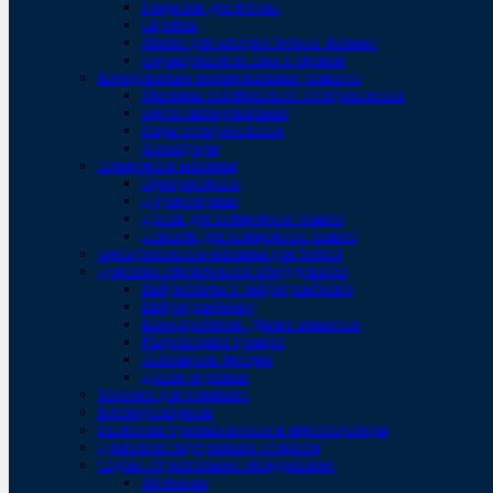
Гладилки для бетона
Скребки
Малки для затирки бетона. Кельмы
Формирователи шва и кромки
Шлифовально-полировальные машины
Машины шлифовально-полировальные
Фрезы шлифовальные
Пады полировальные
Аксессуары
Затирочные машины
Однороторные
Двухроторные
Диски для затирочных машин
Лопасти для затирочных машин
Фрезеровальные машины для бетона
Дорожно-строительное оборудование
Виброплиты и вибротрамбовки
Вибротрамбовки
Швонарезчики. Диски алмазные
Раздельщики трещин
Заливщики трещин
Диски отрезные
Тележки для топпинга
Бетоноукладчики
Пылесосы промышленные и пресепараторы
Двигатели внутреннего сгорания
Садово-строительное оборудование
Мотокосы