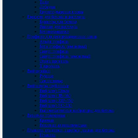
Тали
Лебедки
Грузоподъемные краны
Емкости для бетона и раствора
Бункеры для бетона
Ящики для раствора
Бетономешалки
Профили для деформационных швов
Альфа профиль
Бета профиль ремонтный
Синус профиль
Синус профиль ремонтный
Омега профиль
Т профиль
Виброрейки
Ручные
Секционные
Вибраторы глубинные
Вибратор Dingo
Вибратор JB-160
Вибратор ZIP-150
Bибратор FO-230
Высокочастотные вибраторы для бетона
Вязатели проволоки
Крючки
Вязатели автоматические
Правила, гладилки, скребки, малки для бетона
Правила