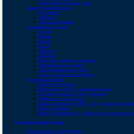
Эмали для внутренних работ
Армирующие материалы
Стеклохолст
Флизелин
Лента армирующая
Малярный инструмент
Бугели
Валики
Кельмы
Кисти
Шпатели
Абразивы
Ванночки, поддоны, вкладыши
Малярные ленты, пленки
Декоративный инструмент
Аксессуары и приспособления
Строительная химия
Шпаклевки готовые
Шпаклевки для пола (ремонтные смеси)
Грунтовки для пола, стен и потолков
Герметики строительные
Клеи для линолеума, ПВХ, LVT и других напольны
Клеи для паркета
Клеи для стеклохолста, обоев и других настенных 
Строительное оборудование
Грузоподъемное оборудование