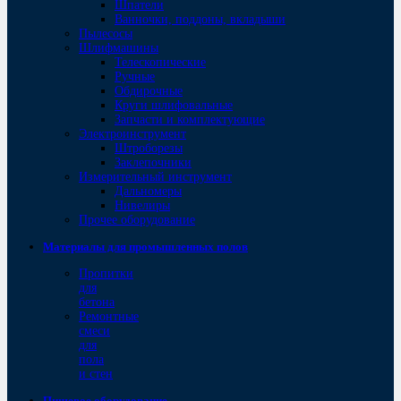
Шпатели
Ванночки, поддоны, вкладыши
Пылесосы
Шлифмашины
Телескопические
Ручные
Обдирочные
Круги шлифовальные
Запчасти и комплектующие
Электроинструмент
Штроборезы
Заклепочники
Измерительный инструмент
Дальномеры
Нивелиры
Прочее оборудование
Материалы для промышленных полов
Пропитки
для
бетона
Ремонтные
смеси
для
пола
и стен
Пищевое оборудование