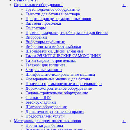
Станки с ЧПУ
Строительное оборудование
+
-
Грузоподъемное оборудование
Емкости для бетона и раствора
Профили для деформационных швов
Вязатели проволоки
Генераторы
Правила, гладилки, скребки, малки для бетона
Виброрейки
Вибраторы глубинные
Виброплиты и вибротрамбовки
Швонарезчики. Диски алмазные
Тачки ЭЛЕКТРИЧЕСКИЕ САМОХОДНЫЕ
Тачки садово - строительные
Тележки для топпинга
Затирочные машины
Шлифовально-полировальные машины
Фрезеровальные машины для бетона
Пылесосы промышленные и пресепараторы
Дорожно-строительное оборудование
Садово-строительное оборудование
Станки с ЧПУ
Бетоноукладчики
Щитовое оборудование
Двигатели внутреннего сгорания
Предоставляем услуги
Материалы для промышленных полов
+
-
Пропитки для бетона