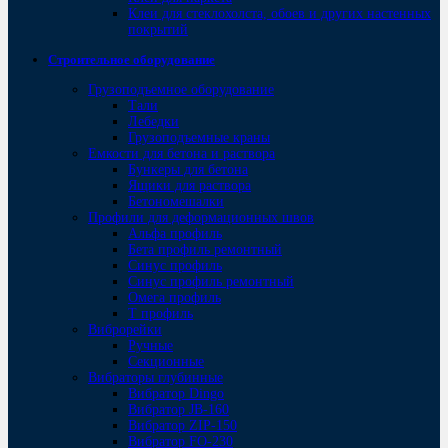
Клеи для стеклохолста, обоев и других настенных
покрытий
Строительное оборудование
Грузоподъемное оборудование
Тали
Лебедки
Грузоподъемные краны
Емкости для бетона и раствора
Бункеры для бетона
Ящики для раствора
Бетономешалки
Профили для деформационных швов
Альфа профиль
Бета профиль ремонтный
Синус профиль
Синус профиль ремонтный
Омега профиль
Т профиль
Виброрейки
Ручные
Секционные
Вибраторы глубинные
Вибратор Dingo
Вибратор JB-160
Вибратор ZIP-150
Bибратор FO-230