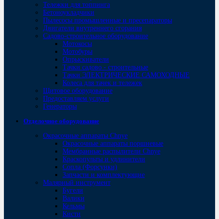
Тележки для топпинга
Бетоноукладчики
Пылесосы промышленные и пресепараторы
Двигатели внутреннего сгорания
Садово-строительное оборудование
Мотокосы
Мотобуры
Опрыскиватели
Тачки садово - строительные
Тачки ЭЛЕКТРИЧЕСКИЕ САМОХОДНЫЕ
Колеса для тачек и тележек
Щитовое оборудование
Предоставляем услуги
Генераторы
Отделочное оборудование
Окрасочные аппараты Chnye
Окрасочные аппараты поршневые
Мембранные распылители Chnye
Краскопульты и удлинители
Сопла (Форсунки)
Запчасти и комплектующие
Малярный инструмент
Бугели
Валики
Кельмы
Кисти