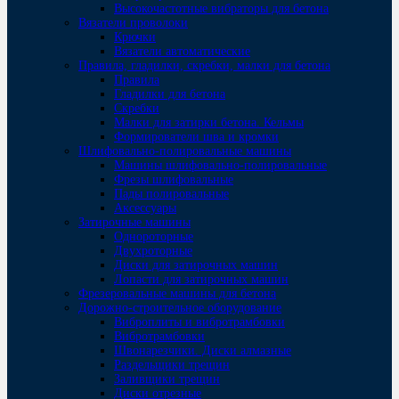
Высокочастотные вибраторы для бетона
Вязатели проволоки
Крючки
Вязатели автоматические
Правила, гладилки, скребки, малки для бетона
Правила
Гладилки для бетона
Скребки
Малки для затирки бетона. Кельмы
Формирователи шва и кромки
Шлифовально-полировальные машины
Машины шлифовально-полировальные
Фрезы шлифовальные
Пады полировальные
Аксессуары
Затирочные машины
Однороторные
Двухроторные
Диски для затирочных машин
Лопасти для затирочных машин
Фрезеровальные машины для бетона
Дорожно-строительное оборудование
Виброплиты и вибротрамбовки
Вибротрамбовки
Швонарезчики. Диски алмазные
Раздельщики трещин
Заливщики трещин
Диски отрезные