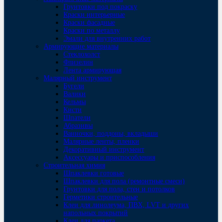
Грунтовки под покраску
Краски интерьерные
Краски фасадные
Краски по металлу
Эмали для внутренних работ
Армирующие материалы
Стеклохолст
Флизелин
Лента армирующая
Малярный инструмент
Бугели
Валики
Кельмы
Кисти
Шпатели
Абразивы
Ванночки, поддоны, вкладыши
Малярные ленты, пленки
Декоративный инструмент
Аксессуары и приспособления
Строительная химия
Шпаклевки готовые
Шпаклевки для пола (ремонтные смеси)
Грунтовки для пола, стен и потолков
Герметики строительные
Клеи для линолеума, ПВХ, LVT и других
напольных покрытий
Клеи для паркета