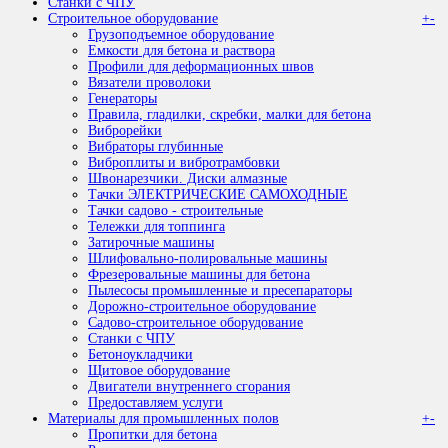
Станки с ЧПУ
Строительное оборудование
+
-
Грузоподъемное оборудование
Емкости для бетона и раствора
Профили для деформационных швов
Вязатели проволоки
Генераторы
Правила, гладилки, скребки, малки для бетона
Виброрейки
Вибраторы глубинные
Виброплиты и вибротрамбовки
Швонарезчики. Диски алмазные
Тачки ЭЛЕКТРИЧЕСКИЕ САМОХОДНЫЕ
Тачки садово - строительные
Тележки для топпинга
Затирочные машины
Шлифовально-полировальные машины
Фрезеровальные машины для бетона
Пылесосы промышленные и пресепараторы
Дорожно-строительное оборудование
Садово-строительное оборудование
Станки с ЧПУ
Бетоноукладчики
Щитовое оборудование
Двигатели внутреннего сгорания
Предоставляем услуги
Материалы для промышленных полов
+
-
Пропитки для бетона