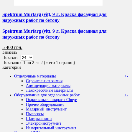
Spektrum Murfarg (vit), 9 л. Краска фасадная для
наружных работ по бетону
Spektrum Murfarg (vit), 9 л. Краска фасадная для
наружных работ по бетону
5 400 грн.
Заказать
Показать:
Показано с 1 по 2 из 2 (всего 1 страниц)
Категории
Отделочные материалы
+
-
Строительная химия
Армирующие материалы
Лакокрасочные материалы
Оборудование для отделочных работ
+
-
Окрасочные аппараты Chnye
Прочее оборудование
Малярный инструмент
Пылесосы
Шлифмашины
Электроинструмент
Измерительный инструмент