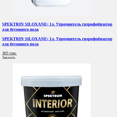
SPEKTRIN SILOXANE; 1л. Упрочнитель гидрофобизатор
для бетонного пола
SPEKTRIN SILOXANE; 1л. Упрочнитель гидрофобизатор
для бетонного пола
305 грн.
Заказать