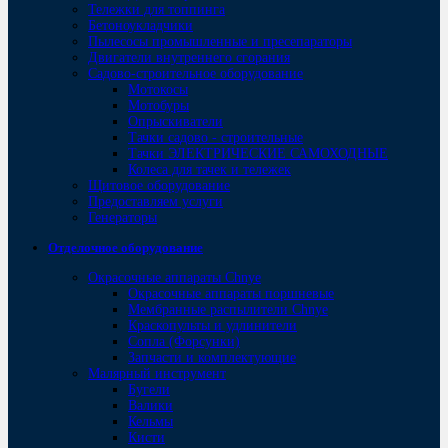
Тележки для топпинга
Бетоноукладчики
Пылесосы промышленные и пресепараторы
Двигатели внутреннего сгорания
Садово-строительное оборудование
Мотокосы
Мотобуры
Опрыскиватели
Тачки садово - строительные
Тачки ЭЛЕКТРИЧЕСКИЕ САМОХОДНЫЕ
Колеса для тачек и тележек
Щитовое оборудование
Предоставляем услуги
Генераторы
Отделочное оборудование
Окрасочные аппараты Chnye
Окрасочные аппараты поршневые
Мембранные распылители Chnye
Краскопульты и удлинители
Сопла (Форсунки)
Запчасти и комплектующие
Малярный инструмент
Бугели
Валики
Кельмы
Кисти