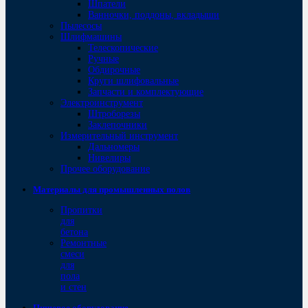
Шпатели
Ванночки, поддоны, вкладыши
Пылесосы
Шлифмашины
Телескопические
Ручные
Обдирочные
Круги шлифовальные
Запчасти и комплектующие
Электроинструмент
Штроборезы
Заклепочники
Измерительный инструмент
Дальномеры
Нивелиры
Прочее оборудование
Материалы для промышленных полов
Пропитки
для
бетона
Ремонтные
смеси
для
пола
и стен
Пищевое оборудование