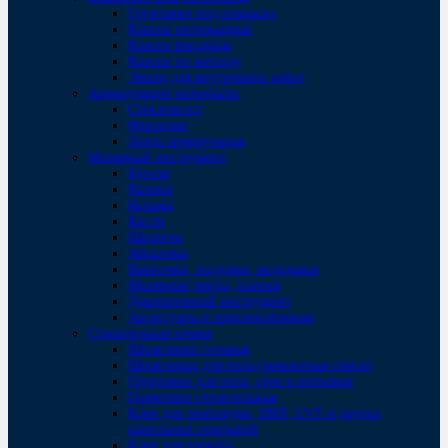
Грунтовки под покраску
Краски интерьерные
Краски фасадные
Краски по металлу
Эмали для внутренних работ
Армирующие материалы
Стеклохолст
Флизелин
Лента армирующая
Малярный инструмент
Бугели
Валики
Кельмы
Кисти
Шпатели
Абразивы
Ванночки, поддоны, вкладыши
Малярные ленты, пленки
Декоративный инструмент
Аксессуары и приспособления
Строительная химия
Шпаклевки готовые
Шпаклевки для пола (ремонтные смеси)
Грунтовки для пола, стен и потолков
Герметики строительные
Клеи для линолеума, ПВХ, LVT и других
напольных покрытий
Клеи для паркета