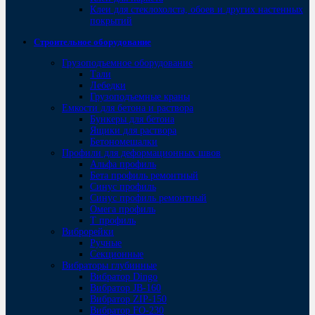
Клеи для стеклохолста, обоев и других настенных
покрытий
Строительное оборудование
Грузоподъемное оборудование
Тали
Лебедки
Грузоподъемные краны
Емкости для бетона и раствора
Бункеры для бетона
Ящики для раствора
Бетономешалки
Профили для деформационных швов
Альфа профиль
Бета профиль ремонтный
Синус профиль
Синус профиль ремонтный
Омега профиль
Т профиль
Виброрейки
Ручные
Секционные
Вибраторы глубинные
Вибратор Dingo
Вибратор JB-160
Вибратор ZIP-150
Bибратор FO-230