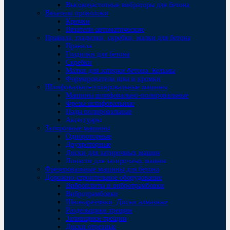
Высокочастотные вибраторы для бетона
Вязатели проволоки
Крючки
Вязатели автоматические
Правила, гладилки, скребки, малки для бетона
Правила
Гладилки для бетона
Скребки
Малки для затирки бетона. Кельмы
Формирователи шва и кромки
Шлифовально-полировальные машины
Машины шлифовально-полировальные
Фрезы шлифовальные
Пады полировальные
Аксессуары
Затирочные машины
Однороторные
Двухроторные
Диски для затирочных машин
Лопасти для затирочных машин
Фрезеровальные машины для бетона
Дорожно-строительное оборудование
Виброплиты и вибротрамбовки
Вибротрамбовки
Швонарезчики. Диски алмазные
Раздельщики трещин
Заливщики трещин
Диски отрезные