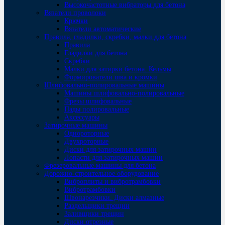
Высокочастотные вибраторы для бетона
Вязатели проволоки
Крючки
Вязатели автоматические
Правила, гладилки, скребки, малки для бетона
Правила
Гладилки для бетона
Скребки
Малки для затирки бетона. Кельмы
Формирователи шва и кромки
Шлифовально-полировальные машины
Машины шлифовально-полировальные
Фрезы шлифовальные
Пады полировальные
Аксессуары
Затирочные машины
Однороторные
Двухроторные
Диски для затирочных машин
Лопасти для затирочных машин
Фрезеровальные машины для бетона
Дорожно-строительное оборудование
Виброплиты и вибротрамбовки
Вибротрамбовки
Швонарезчики. Диски алмазные
Раздельщики трещин
Заливщики трещин
Диски отрезные