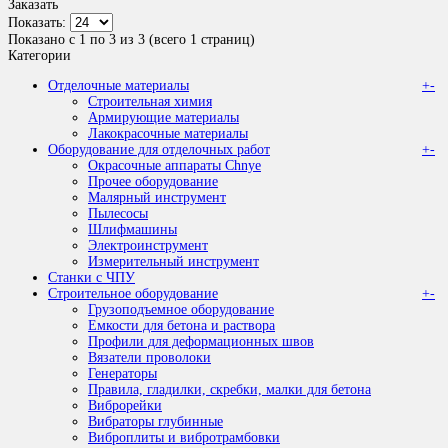
Заказать
Показать:
Показано с 1 по 3 из 3 (всего 1 страниц)
Категории
Отделочные материалы
+
-
Строительная химия
Армирующие материалы
Лакокрасочные материалы
Оборудование для отделочных работ
+
-
Окрасочные аппараты Chnye
Прочее оборудование
Малярный инструмент
Пылесосы
Шлифмашины
Электроинструмент
Измерительный инструмент
Станки с ЧПУ
Строительное оборудование
+
-
Грузоподъемное оборудование
Емкости для бетона и раствора
Профили для деформационных швов
Вязатели проволоки
Генераторы
Правила, гладилки, скребки, малки для бетона
Виброрейки
Вибраторы глубинные
Виброплиты и вибротрамбовки