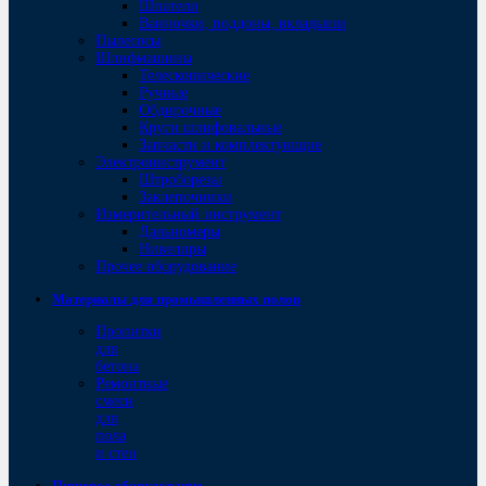
Шпатели
Ванночки, поддоны, вкладыши
Пылесосы
Шлифмашины
Телескопические
Ручные
Обдирочные
Круги шлифовальные
Запчасти и комплектующие
Электроинструмент
Штроборезы
Заклепочники
Измерительный инструмент
Дальномеры
Нивелиры
Прочее оборудование
Материалы для промышленных полов
Пропитки
для
бетона
Ремонтные
смеси
для
пола
и стен
Пищевое оборудование