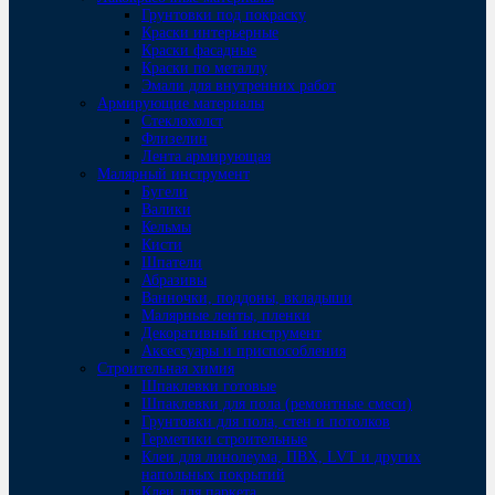
Грунтовки под покраску
Краски интерьерные
Краски фасадные
Краски по металлу
Эмали для внутренних работ
Армирующие материалы
Стеклохолст
Флизелин
Лента армирующая
Малярный инструмент
Бугели
Валики
Кельмы
Кисти
Шпатели
Абразивы
Ванночки, поддоны, вкладыши
Малярные ленты, пленки
Декоративный инструмент
Аксессуары и приспособления
Строительная химия
Шпаклевки готовые
Шпаклевки для пола (ремонтные смеси)
Грунтовки для пола, стен и потолков
Герметики строительные
Клеи для линолеума, ПВХ, LVT и других
напольных покрытий
Клеи для паркета