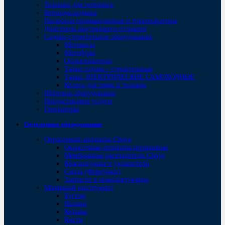
Тележки для топпинга
Бетоноукладчики
Пылесосы промышленные и пресепараторы
Двигатели внутреннего сгорания
Садово-строительное оборудование
Мотокосы
Мотобуры
Опрыскиватели
Тачки садово - строительные
Тачки ЭЛЕКТРИЧЕСКИЕ САМОХОДНЫЕ
Колеса для тачек и тележек
Щитовое оборудование
Предоставляем услуги
Генераторы
Отделочное оборудование
Окрасочные аппараты Chnye
Окрасочные аппараты поршневые
Мембранные распылители Chnye
Краскопульты и удлинители
Сопла (Форсунки)
Запчасти и комплектующие
Малярный инструмент
Бугели
Валики
Кельмы
Кисти