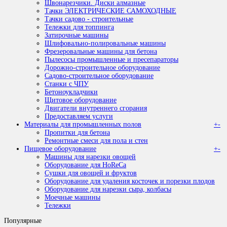
Швонарезчики. Диски алмазные
Тачки ЭЛЕКТРИЧЕСКИЕ САМОХОДНЫЕ
Тачки садово - строительные
Тележки для топпинга
Затирочные машины
Шлифовально-полировальные машины
Фрезеровальные машины для бетона
Пылесосы промышленные и пресепараторы
Дорожно-строительное оборудование
Садово-строительное оборудование
Станки с ЧПУ
Бетоноукладчики
Щитовое оборудование
Двигатели внутреннего сгорания
Предоставляем услуги
Материалы для промышленных полов
+
-
Пропитки для бетона
Ремонтные смеси для пола и стен
Пищевое оборудование
+
-
Машины для нарезки овощей
Оборудование для HoReCa
Сушки для овощей и фруктов
Оборудование для удаления косточек и порезки плодов
Оборудование для нарезки сыра, колбасы
Моечные машины
Тележки
Популярные