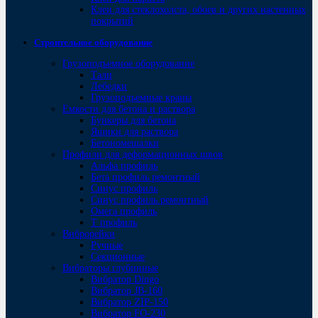
Клеи для стеклохолста, обоев и других настенных
покрытий
Строительное оборудование
Грузоподъемное оборудование
Тали
Лебедки
Грузоподъемные краны
Емкости для бетона и раствора
Бункеры для бетона
Ящики для раствора
Бетономешалки
Профили для деформационных швов
Альфа профиль
Бета профиль ремонтный
Синус профиль
Синус профиль ремонтный
Омега профиль
Т профиль
Виброрейки
Ручные
Секционные
Вибраторы глубинные
Вибратор Dingo
Вибратор JB-160
Вибратор ZIP-150
Bибратор FO-230