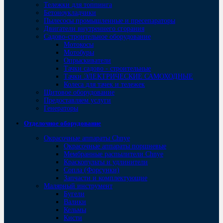
Тележки для топпинга
Бетоноукладчики
Пылесосы промышленные и пресепараторы
Двигатели внутреннего сгорания
Садово-строительное оборудование
Мотокосы
Мотобуры
Опрыскиватели
Тачки садово - строительные
Тачки ЭЛЕКТРИЧЕСКИЕ САМОХОДНЫЕ
Колеса для тачек и тележек
Щитовое оборудование
Предоставляем услуги
Генераторы
Отделочное оборудование
Окрасочные аппараты Chnye
Окрасочные аппараты поршневые
Мембранные распылители Chnye
Краскопульты и удлинители
Сопла (Форсунки)
Запчасти и комплектующие
Малярный инструмент
Бугели
Валики
Кельмы
Кисти