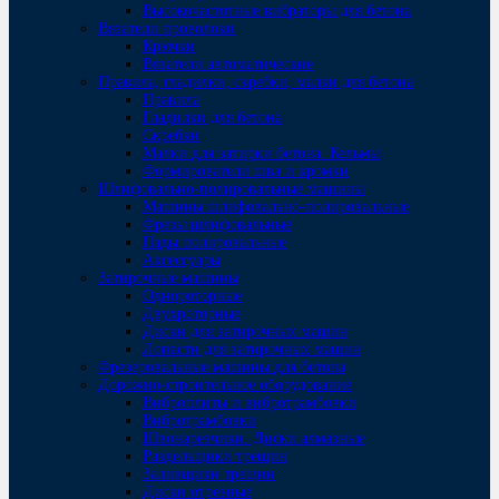
Высокочастотные вибраторы для бетона
Вязатели проволоки
Крючки
Вязатели автоматические
Правила, гладилки, скребки, малки для бетона
Правила
Гладилки для бетона
Скребки
Малки для затирки бетона. Кельмы
Формирователи шва и кромки
Шлифовально-полировальные машины
Машины шлифовально-полировальные
Фрезы шлифовальные
Пады полировальные
Аксессуары
Затирочные машины
Однороторные
Двухроторные
Диски для затирочных машин
Лопасти для затирочных машин
Фрезеровальные машины для бетона
Дорожно-строительное оборудование
Виброплиты и вибротрамбовки
Вибротрамбовки
Швонарезчики. Диски алмазные
Раздельщики трещин
Заливщики трещин
Диски отрезные