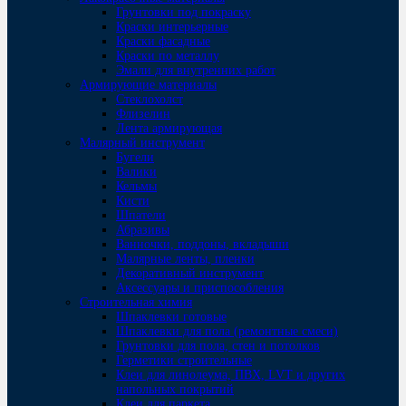
Грунтовки под покраску
Краски интерьерные
Краски фасадные
Краски по металлу
Эмали для внутренних работ
Армирующие материалы
Стеклохолст
Флизелин
Лента армирующая
Малярный инструмент
Бугели
Валики
Кельмы
Кисти
Шпатели
Абразивы
Ванночки, поддоны, вкладыши
Малярные ленты, пленки
Декоративный инструмент
Аксессуары и приспособления
Строительная химия
Шпаклевки готовые
Шпаклевки для пола (ремонтные смеси)
Грунтовки для пола, стен и потолков
Герметики строительные
Клеи для линолеума, ПВХ, LVT и других
напольных покрытий
Клеи для паркета