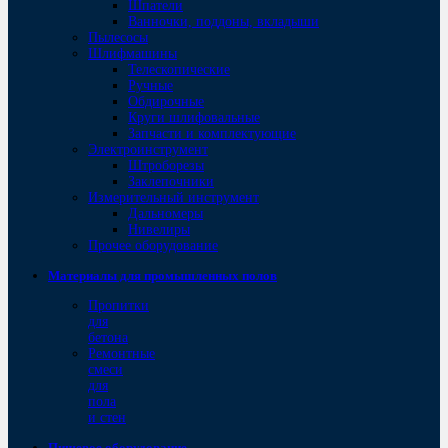
Шпатели
Ванночки, поддоны, вкладыши
Пылесосы
Шлифмашины
Телескопические
Ручные
Обдирочные
Круги шлифовальные
Запчасти и комплектующие
Электроинструмент
Штроборезы
Заклепочники
Измерительный инструмент
Дальномеры
Нивелиры
Прочее оборудование
Материалы для промышленных полов
Пропитки
для
бетона
Ремонтные
смеси
для
пола
и стен
Пищевое оборудование