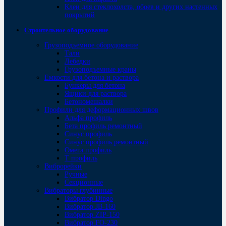
Клеи для стеклохолста, обоев и других настенных
покрытий
Строительное оборудование
Грузоподъемное оборудование
Тали
Лебедки
Грузоподъемные краны
Емкости для бетона и раствора
Бункеры для бетона
Ящики для раствора
Бетономешалки
Профили для деформационных швов
Альфа профиль
Бета профиль ремонтный
Синус профиль
Синус профиль ремонтный
Омега профиль
Т профиль
Виброрейки
Ручные
Секционные
Вибраторы глубинные
Вибратор Dingo
Вибратор JB-160
Вибратор ZIP-150
Bибратор FO-230