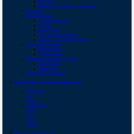
Шпатели
Ванночки, поддоны, вкладыши
Пылесосы
Шлифмашины
Телескопические
Ручные
Обдирочные
Круги шлифовальные
Запчасти и комплектующие
Электроинструмент
Штроборезы
Заклепочники
Измерительный инструмент
Дальномеры
Нивелиры
Прочее оборудование
Материалы для промышленных полов
Пропитки
для
бетона
Ремонтные
смеси
для
пола
и стен
Пищевое оборудование