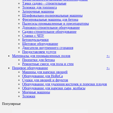
Тачки садово - строительные
Тележки для топпинга
Затирочные машины
Шлифовально-полировальные машины
Фрезеровальные машины для бетона
Пылесосы промышленные и пресепараторы
Дорожно-строительное оборудование
Садово-строительное оборудование
Станки с ЧПУ
Бетоноукладчики
Щитовое оборудование
Двигатели внутреннего сгорания
Предоставляем услуги
Материалы для промышленных полов
+
-
Пропитки для бетона
Ремонтные смеси для пола и стен
Пищевое оборудование
+
-
Машины для нарезки овощей
Оборудование для HoReCa
Сушки для овощей и фруктов
Оборудование для удаления косточек и порезки плодов
Оборудование для нарезки сыра, колбасы
Моечные машины
Тележки
Популярные