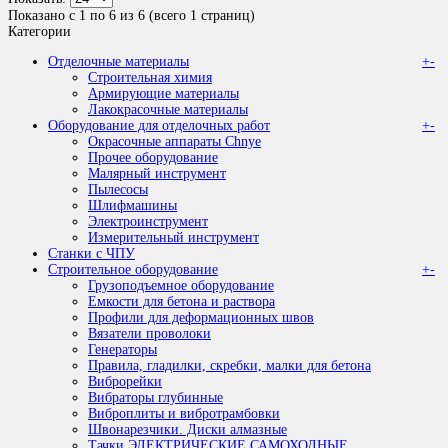
Показано с 1 по 6 из 6 (всего 1 страниц)
Категории
Отделочные материалы
+
-
Строительная химия
Армирующие материалы
Лакокрасочные материалы
Оборудование для отделочных работ
+
-
Окрасочные аппараты Chnye
Прочее оборудование
Малярный инструмент
Пылесосы
Шлифмашины
Электроинструмент
Измерительный инструмент
Станки с ЧПУ
Строительное оборудование
+
-
Грузоподъемное оборудование
Емкости для бетона и раствора
Профили для деформационных швов
Вязатели проволоки
Генераторы
Правила, гладилки, скребки, малки для бетона
Виброрейки
Вибраторы глубинные
Виброплиты и вибротрамбовки
Швонарезчики. Диски алмазные
Тачки ЭЛЕКТРИЧЕСКИЕ САМОХОДНЫЕ