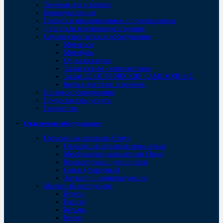
Тележки для топпинга
Бетоноукладчики
Пылесосы промышленные и пресепараторы
Двигатели внутреннего сгорания
Садово-строительное оборудование
Мотокосы
Мотобуры
Опрыскиватели
Тачки садово - строительные
Тачки ЭЛЕКТРИЧЕСКИЕ САМОХОДНЫЕ
Колеса для тачек и тележек
Щитовое оборудование
Предоставляем услуги
Генераторы
Отделочное оборудование
Окрасочные аппараты Chnye
Окрасочные аппараты поршневые
Мембранные распылители Chnye
Краскопульты и удлинители
Сопла (Форсунки)
Запчасти и комплектующие
Малярный инструмент
Бугели
Валики
Кельмы
Кисти