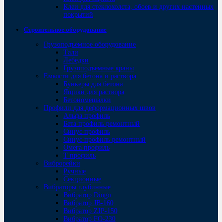
Клеи для стеклохолста, обоев и других настенных
покрытий
Строительное оборудование
Грузоподъемное оборудование
Тали
Лебедки
Грузоподъемные краны
Емкости для бетона и раствора
Бункеры для бетона
Ящики для раствора
Бетономешалки
Профили для деформационных швов
Альфа профиль
Бета профиль ремонтный
Синус профиль
Синус профиль ремонтный
Омега профиль
Т профиль
Виброрейки
Ручные
Секционные
Вибраторы глубинные
Вибратор Dingo
Вибратор JB-160
Вибратор ZIP-150
Bибратор FO-230