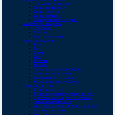
Грунтовки под покраску
Краски интерьерные
Краски фасадные
Краски по металлу
Эмали для внутренних работ
Армирующие материалы
Стеклохолст
Флизелин
Лента армирующая
Малярный инструмент
Бугели
Валики
Кельмы
Кисти
Шпатели
Абразивы
Ванночки, поддоны, вкладыши
Малярные ленты, пленки
Декоративный инструмент
Аксессуары и приспособления
Строительная химия
Шпаклевки готовые
Шпаклевки для пола (ремонтные смеси)
Грунтовки для пола, стен и потолков
Герметики строительные
Клеи для линолеума, ПВХ, LVT и других
напольных покрытий
Клеи для паркета