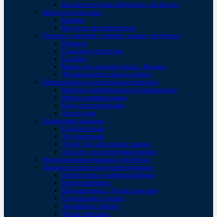
Высокочастотные вибраторы для бетона
Вязатели проволоки
Крючки
Вязатели автоматические
Правила, гладилки, скребки, малки для бетона
Правила
Гладилки для бетона
Скребки
Малки для затирки бетона. Кельмы
Формирователи шва и кромки
Шлифовально-полировальные машины
Машины шлифовально-полировальные
Фрезы шлифовальные
Пады полировальные
Аксессуары
Затирочные машины
Однороторные
Двухроторные
Диски для затирочных машин
Лопасти для затирочных машин
Фрезеровальные машины для бетона
Дорожно-строительное оборудование
Виброплиты и вибротрамбовки
Вибротрамбовки
Швонарезчики. Диски алмазные
Раздельщики трещин
Заливщики трещин
Диски отрезные