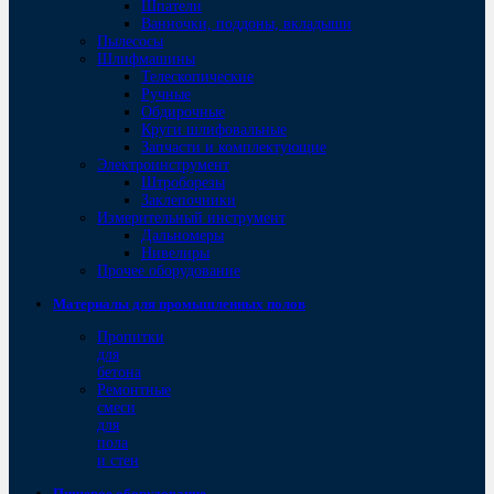
Шпатели
Ванночки, поддоны, вкладыши
Пылесосы
Шлифмашины
Телескопические
Ручные
Обдирочные
Круги шлифовальные
Запчасти и комплектующие
Электроинструмент
Штроборезы
Заклепочники
Измерительный инструмент
Дальномеры
Нивелиры
Прочее оборудование
Материалы для промышленных полов
Пропитки
для
бетона
Ремонтные
смеси
для
пола
и стен
Пищевое оборудование