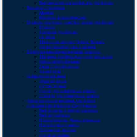
Высокочастотные вибраторы для бетона
Вязатели проволоки
Крючки
Вязатели автоматические
Правила, гладилки, скребки, малки для бетона
Правила
Гладилки для бетона
Скребки
Малки для затирки бетона. Кельмы
Формирователи шва и кромки
Шлифовально-полировальные машины
Машины шлифовально-полировальные
Фрезы шлифовальные
Пады полировальные
Аксессуары
Затирочные машины
Однороторные
Двухроторные
Диски для затирочных машин
Лопасти для затирочных машин
Фрезеровальные машины для бетона
Дорожно-строительное оборудование
Виброплиты и вибротрамбовки
Вибротрамбовки
Швонарезчики. Диски алмазные
Раздельщики трещин
Заливщики трещин
Диски отрезные