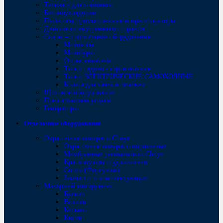
Тележки для топпинга
Бетоноукладчики
Пылесосы промышленные и пресепараторы
Двигатели внутреннего сгорания
Садово-строительное оборудование
Мотокосы
Мотобуры
Опрыскиватели
Тачки садово - строительные
Тачки ЭЛЕКТРИЧЕСКИЕ САМОХОДНЫЕ
Колеса для тачек и тележек
Щитовое оборудование
Предоставляем услуги
Генераторы
Отделочное оборудование
Окрасочные аппараты Chnye
Окрасочные аппараты поршневые
Мембранные распылители Chnye
Краскопульты и удлинители
Сопла (Форсунки)
Запчасти и комплектующие
Малярный инструмент
Бугели
Валики
Кельмы
Кисти