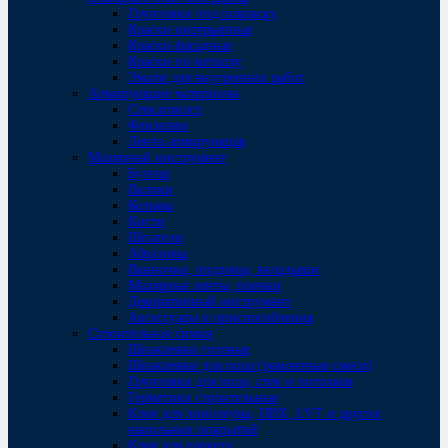
Грунтовки под покраску
Краски интерьерные
Краски фасадные
Краски по металлу
Эмали для внутренних работ
Армирующие материалы
Стеклохолст
Флизелин
Лента армирующая
Малярный инструмент
Бугели
Валики
Кельмы
Кисти
Шпатели
Абразивы
Ванночки, поддоны, вкладыши
Малярные ленты, пленки
Декоративный инструмент
Аксессуары и приспособления
Строительная химия
Шпаклевки готовые
Шпаклевки для пола (ремонтные смеси)
Грунтовки для пола, стен и потолков
Герметики строительные
Клеи для линолеума, ПВХ, LVT и других
напольных покрытий
Клеи для паркета