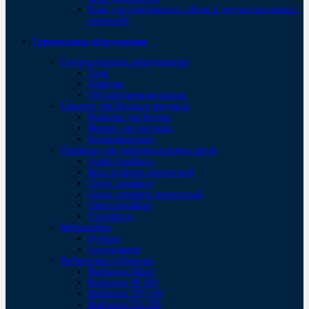
Клеи для стеклохолста, обоев и других настенных
покрытий
Строительное оборудование
Грузоподъемное оборудование
Тали
Лебедки
Грузоподъемные краны
Емкости для бетона и раствора
Бункеры для бетона
Ящики для раствора
Бетономешалки
Профили для деформационных швов
Альфа профиль
Бета профиль ремонтный
Синус профиль
Синус профиль ремонтный
Омега профиль
Т профиль
Виброрейки
Ручные
Секционные
Вибраторы глубинные
Вибратор Dingo
Вибратор JB-160
Вибратор ZIP-150
Bибратор FO-230