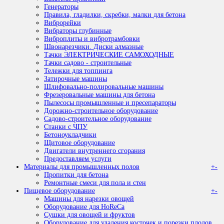
Генераторы
Правила, гладилки, скребки, малки для бетона
Виброрейки
Вибраторы глубинные
Виброплиты и вибротрамбовки
Швонарезчики. Диски алмазные
Тачки ЭЛЕКТРИЧЕСКИЕ САМОХОДНЫЕ
Тачки садово - строительные
Тележки для топпинга
Затирочные машины
Шлифовально-полировальные машины
Фрезеровальные машины для бетона
Пылесосы промышленные и пресепараторы
Дорожно-строительное оборудование
Садово-строительное оборудование
Станки с ЧПУ
Бетоноукладчики
Щитовое оборудование
Двигатели внутреннего сгорания
Предоставляем услуги
Материалы для промышленных полов
+
-
Пропитки для бетона
Ремонтные смеси для пола и стен
Пищевое оборудование
+
-
Машины для нарезки овощей
Оборудование для HoReCa
Сушки для овощей и фруктов
Оборудование для удаления косточек и порезки плодов