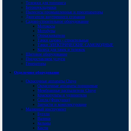
Тележки для топпинга
Бетоноукладчики
Пылесосы промышленные и пресепараторы
Двигатели внутреннего сгорания
Садово-строительное оборудование
Мотокосы
Мотобуры
Опрыскиватели
Тачки садово - строительные
Тачки ЭЛЕКТРИЧЕСКИЕ САМОХОДНЫЕ
Колеса для тачек и тележек
Щитовое оборудование
Предоставляем услуги
Генераторы
Отделочное оборудование
Окрасочные аппараты Chnye
Окрасочные аппараты поршневые
Мембранные распылители Chnye
Краскопульты и удлинители
Сопла (Форсунки)
Запчасти и комплектующие
Малярный инструмент
Бугели
Валики
Кельмы
Кисти