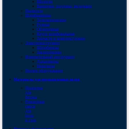
Шпатели
Ванночки, поддоны, вкладыши
Пылесосы
Шлифмашины
Телескопические
Ручные
Обдирочные
Круги шлифовальные
Запчасти и комплектующие
Электроинструмент
Штроборезы
Заклепочники
Измерительный инструмент
Дальномеры
Нивелиры
Прочее оборудование
Материалы для промышленных полов
Пропитки
для
бетона
Ремонтные
смеси
для
пола
и стен
Пищевое оборудование