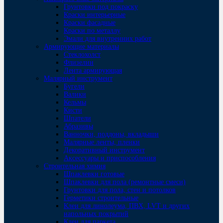
Грунтовки под покраску
Краски интерьерные
Краски фасадные
Краски по металлу
Эмали для внутренних работ
Армирующие материалы
Стеклохолст
Флизелин
Лента армирующая
Малярный инструмент
Бугели
Валики
Кельмы
Кисти
Шпатели
Абразивы
Ванночки, поддоны, вкладыши
Малярные ленты, пленки
Декоративный инструмент
Аксессуары и приспособления
Строительная химия
Шпаклевки готовые
Шпаклевки для пола (ремонтные смеси)
Грунтовки для пола, стен и потолков
Герметики строительные
Клеи для линолеума, ПВХ, LVT и других
напольных покрытий
Клеи для паркета