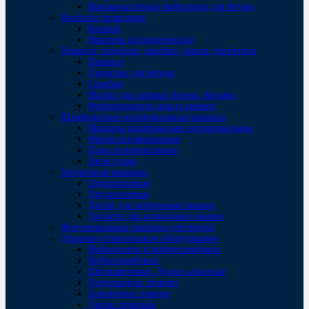
Высокочастотные вибраторы для бетона
Вязатели проволоки
Крючки
Вязатели автоматические
Правила, гладилки, скребки, малки для бетона
Правила
Гладилки для бетона
Скребки
Малки для затирки бетона. Кельмы
Формирователи шва и кромки
Шлифовально-полировальные машины
Машины шлифовально-полировальные
Фрезы шлифовальные
Пады полировальные
Аксессуары
Затирочные машины
Однороторные
Двухроторные
Диски для затирочных машин
Лопасти для затирочных машин
Фрезеровальные машины для бетона
Дорожно-строительное оборудование
Виброплиты и вибротрамбовки
Вибротрамбовки
Швонарезчики. Диски алмазные
Раздельщики трещин
Заливщики трещин
Диски отрезные