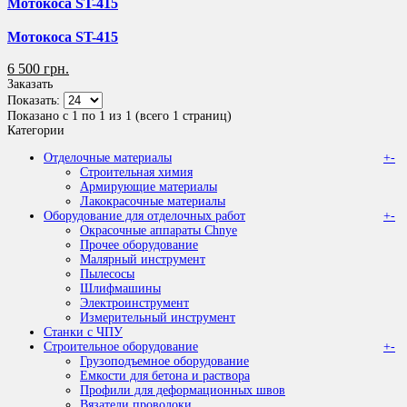
Мотокоса ST-415
Мотокоса ST-415
6 500 грн.
Заказать
Показать:
Показано с 1 по 1 из 1 (всего 1 страниц)
Категории
Отделочные материалы
+
-
Строительная химия
Армирующие материалы
Лакокрасочные материалы
Оборудование для отделочных работ
+
-
Окрасочные аппараты Chnye
Прочее оборудование
Малярный инструмент
Пылесосы
Шлифмашины
Электроинструмент
Измерительный инструмент
Станки с ЧПУ
Строительное оборудование
+
-
Грузоподъемное оборудование
Емкости для бетона и раствора
Профили для деформационных швов
Вязатели проволоки