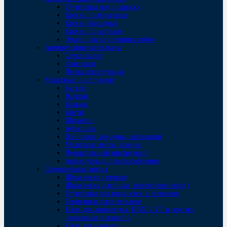
Грунтовки под покраску
Краски интерьерные
Краски фасадные
Краски по металлу
Эмали для внутренних работ
Армирующие материалы
Стеклохолст
Флизелин
Лента армирующая
Малярный инструмент
Бугели
Валики
Кельмы
Кисти
Шпатели
Абразивы
Ванночки, поддоны, вкладыши
Малярные ленты, пленки
Декоративный инструмент
Аксессуары и приспособления
Строительная химия
Шпаклевки готовые
Шпаклевки для пола (ремонтные смеси)
Грунтовки для пола, стен и потолков
Герметики строительные
Клеи для линолеума, ПВХ, LVT и других
напольных покрытий
Клеи для паркета