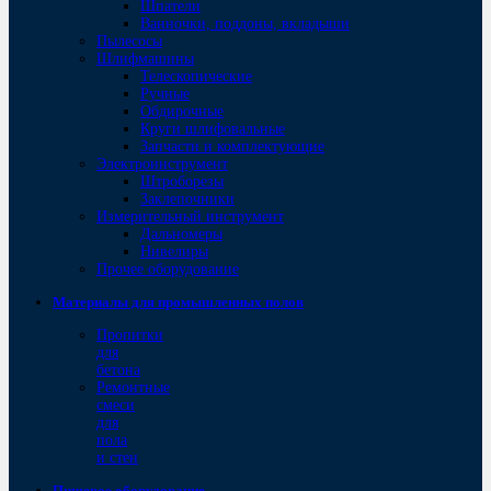
Шпатели
Ванночки, поддоны, вкладыши
Пылесосы
Шлифмашины
Телескопические
Ручные
Обдирочные
Круги шлифовальные
Запчасти и комплектующие
Электроинструмент
Штроборезы
Заклепочники
Измерительный инструмент
Дальномеры
Нивелиры
Прочее оборудование
Материалы для промышленных полов
Пропитки
для
бетона
Ремонтные
смеси
для
пола
и стен
Пищевое оборудование