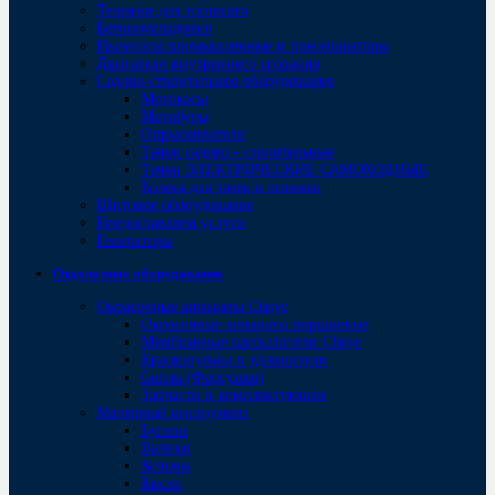
Тележки для топпинга
Бетоноукладчики
Пылесосы промышленные и пресепараторы
Двигатели внутреннего сгорания
Садово-строительное оборудование
Мотокосы
Мотобуры
Опрыскиватели
Тачки садово - строительные
Тачки ЭЛЕКТРИЧЕСКИЕ САМОХОДНЫЕ
Колеса для тачек и тележек
Щитовое оборудование
Предоставляем услуги
Генераторы
Отделочное оборудование
Окрасочные аппараты Chnye
Окрасочные аппараты поршневые
Мембранные распылители Chnye
Краскопульты и удлинители
Сопла (Форсунки)
Запчасти и комплектующие
Малярный инструмент
Бугели
Валики
Кельмы
Кисти