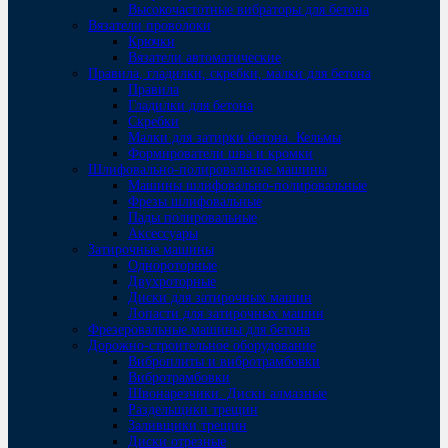
Высокочастотные вибраторы для бетона
Вязатели проволоки
Крючки
Вязатели автоматические
Правила, гладилки, скребки, малки для бетона
Правила
Гладилки для бетона
Скребки
Малки для затирки бетона. Кельмы
Формирователи шва и кромки
Шлифовально-полировальные машины
Машины шлифовально-полировальные
Фрезы шлифовальные
Пады полировальные
Аксессуары
Затирочные машины
Однороторные
Двухроторные
Диски для затирочных машин
Лопасти для затирочных машин
Фрезеровальные машины для бетона
Дорожно-строительное оборудование
Виброплиты и вибротрамбовки
Вибротрамбовки
Швонарезчики. Диски алмазные
Раздельщики трещин
Заливщики трещин
Диски отрезные