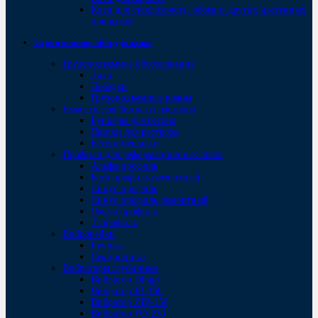
Клеи для стеклохолста, обоев и других настенных
покрытий
Строительное оборудование
Грузоподъемное оборудование
Тали
Лебедки
Грузоподъемные краны
Емкости для бетона и раствора
Бункеры для бетона
Ящики для раствора
Бетономешалки
Профили для деформационных швов
Альфа профиль
Бета профиль ремонтный
Синус профиль
Синус профиль ремонтный
Омега профиль
Т профиль
Виброрейки
Ручные
Секционные
Вибраторы глубинные
Вибратор Dingo
Вибратор JB-160
Вибратор ZIP-150
Bибратор FO-230