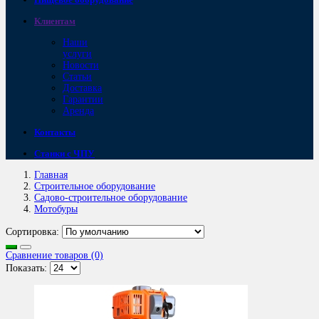
Клиентам
Наши
услуги
Новости
Статьи
Доставка
Гарантии
Аренда
Контакты
Станки с ЧПУ
Главная
Строительное оборудование
Садово-строительное оборудование
Мотобуры
Сортировка:
Сравнение товаров (0)
Показать: