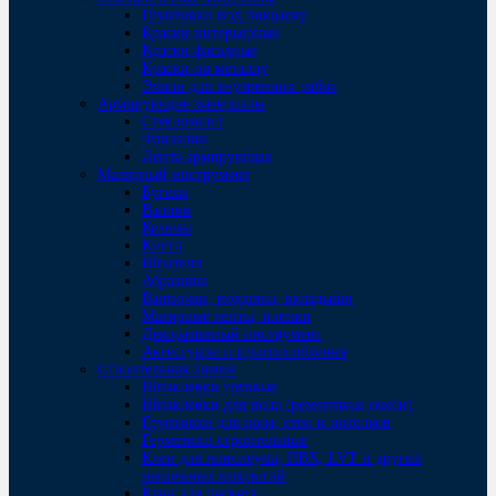
Грунтовки под покраску
Краски интерьерные
Краски фасадные
Краски по металлу
Эмали для внутренних работ
Армирующие материалы
Стеклохолст
Флизелин
Лента армирующая
Малярный инструмент
Бугели
Валики
Кельмы
Кисти
Шпатели
Абразивы
Ванночки, поддоны, вкладыши
Малярные ленты, пленки
Декоративный инструмент
Аксессуары и приспособления
Строительная химия
Шпаклевки готовые
Шпаклевки для пола (ремонтные смеси)
Грунтовки для пола, стен и потолков
Герметики строительные
Клеи для линолеума, ПВХ, LVT и других
напольных покрытий
Клеи для паркета