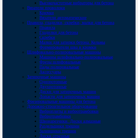
Высокочастотные вибраторы для бетона
Вязатели проволоки
Крючки
Вязатели автоматические
Правила, гладилки, скребки, малки для бетона
Правила
Гладилки для бетона
Скребки
Малки для затирки бетона. Кельмы
Формирователи шва и кромки
Шлифовально-полировальные машины
Машины шлифовально-полировальные
Фрезы шлифовальные
Пады полировальные
Аксессуары
Затирочные машины
Однороторные
Двухроторные
Диски для затирочных машин
Лопасти для затирочных машин
Фрезеровальные машины для бетона
Дорожно-строительное оборудование
Виброплиты и вибротрамбовки
Вибротрамбовки
Швонарезчики. Диски алмазные
Раздельщики трещин
Заливщики трещин
Диски отрезные