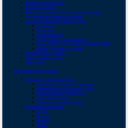
Тележки для топпинга
Бетоноукладчики
Пылесосы промышленные и пресепараторы
Двигатели внутреннего сгорания
Садово-строительное оборудование
Мотокосы
Мотобуры
Опрыскиватели
Тачки садово - строительные
Тачки ЭЛЕКТРИЧЕСКИЕ САМОХОДНЫЕ
Колеса для тачек и тележек
Щитовое оборудование
Предоставляем услуги
Генераторы
Отделочное оборудование
Окрасочные аппараты Chnye
Окрасочные аппараты поршневые
Мембранные распылители Chnye
Краскопульты и удлинители
Сопла (Форсунки)
Запчасти и комплектующие
Малярный инструмент
Бугели
Валики
Кельмы
Кисти