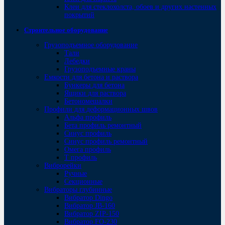
Клеи для стеклохолста, обоев и других настенных
покрытий
Строительное оборудование
Грузоподъемное оборудование
Тали
Лебедки
Грузоподъемные краны
Емкости для бетона и раствора
Бункеры для бетона
Ящики для раствора
Бетономешалки
Профили для деформационных швов
Альфа профиль
Бета профиль ремонтный
Синус профиль
Синус профиль ремонтный
Омега профиль
Т профиль
Виброрейки
Ручные
Секционные
Вибраторы глубинные
Вибратор Dingo
Вибратор JB-160
Вибратор ZIP-150
Bибратор FO-230