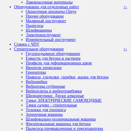
Лакокрасочные материалы
Оборудование для отделочных работ
+
-
Окрасочные аппараты Chnye
Прочее оборудование
Малярный инструмент
Пылесосы
Шлифмашины
Электроинструмент
Измерительный инструмент
Станки с ЧПУ
Строительное оборудование
+
-
Грузоподъемное оборудование
Емкости для бетона и раствора
Профили для деформационных швов
Вязатели проволоки
Генераторы
Правила, гладилки, скребки, малки для бетона
Виброрейки
Вибраторы глубинные
Виброплиты и вибротрамбовки
Швонарезчики. Диски алмазные
Тачки ЭЛЕКТРИЧЕСКИЕ САМОХОДНЫЕ
Тачки садово - строительные
Тележки для топпинга
Затирочные машины
Шлифовально-полировальные машины
Фрезеровальные машины для бетона
Пылесосы промышленные и пресепараторы