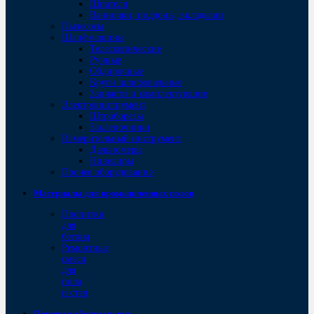
Шпатели
Ванночки, поддоны, вкладыши
Пылесосы
Шлифмашины
Телескопические
Ручные
Обдирочные
Круги шлифовальные
Запчасти и комплектующие
Электроинструмент
Штроборезы
Заклепочники
Измерительный инструмент
Дальномеры
Нивелиры
Прочее оборудование
Материалы для промышленных полов
Пропитки
для
бетона
Ремонтные
смеси
для
пола
и стен
Пищевое оборудование