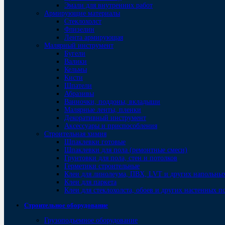
Эмали для внутренних работ
Армирующие материалы
Стеклохолст
Флизелин
Лента армирующая
Малярный инструмент
Бугели
Валики
Кельмы
Кисти
Шпатели
Абразивы
Ванночки, поддоны, вкладыши
Малярные ленты, пленки
Декоративный инструмент
Аксессуары и приспособления
Строительная химия
Шпаклевки готовые
Шпаклевки для пола (ремонтные смеси)
Грунтовки для пола, стен и потолков
Герметики строительные
Клеи для линолеума, ПВХ, LVT и других напольны
Клеи для паркета
Клеи для стеклохолста, обоев и других настенных 
Строительное оборудование
Грузоподъемное оборудование