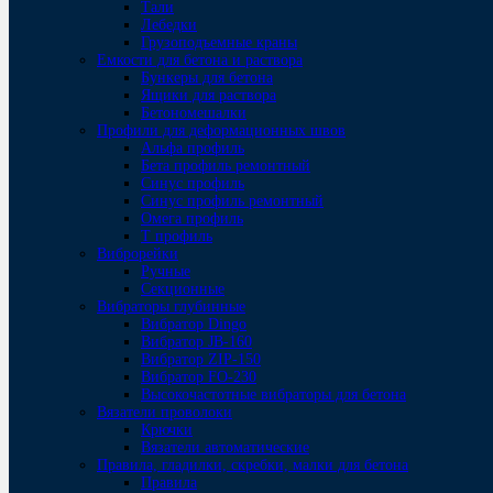
Тали
Лебедки
Грузоподъемные краны
Емкости для бетона и раствора
Бункеры для бетона
Ящики для раствора
Бетономешалки
Профили для деформационных швов
Альфа профиль
Бета профиль ремонтный
Синус профиль
Синус профиль ремонтный
Омега профиль
Т профиль
Виброрейки
Ручные
Секционные
Вибраторы глубинные
Вибратор Dingo
Вибратор JB-160
Вибратор ZIP-150
Bибратор FO-230
Высокочастотные вибраторы для бетона
Вязатели проволоки
Крючки
Вязатели автоматические
Правила, гладилки, скребки, малки для бетона
Правила