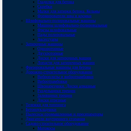
Гладилки для бетона
Скребки
Малки для затирки бетона. Кельмы
Формирователи шва и кромки
Шлифовально-полировальные машины
Машины шлифовально-полировальные
Фрезы шлифовальные
Пады полировальные
Аксессуары
Затирочные машины
Однороторные
Двухроторные
Диски для затирочных машин
Лопасти для затирочных машин
Фрезеровальные машины для бетона
Дорожно-строительное оборудование
Виброплиты и вибротрамбовки
Вибротрамбовки
Швонарезчики. Диски алмазные
Раздельщики трещин
Заливщики трещин
Диски отрезные
Тележки для топпинга
Бетоноукладчики
Пылесосы промышленные и пресепараторы
Двигатели внутреннего сгорания
Садово-строительное оборудование
Мотокосы