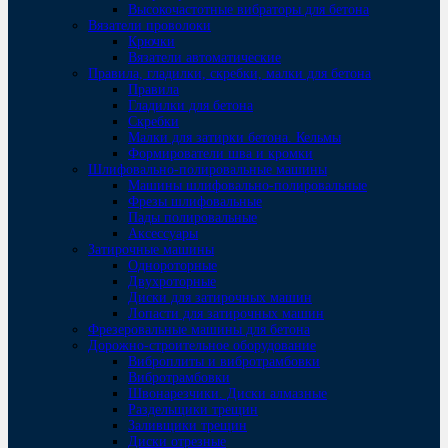
Высокочастотные вибраторы для бетона
Вязатели проволоки
Крючки
Вязатели автоматические
Правила, гладилки, скребки, малки для бетона
Правила
Гладилки для бетона
Скребки
Малки для затирки бетона. Кельмы
Формирователи шва и кромки
Шлифовально-полировальные машины
Машины шлифовально-полировальные
Фрезы шлифовальные
Пады полировальные
Аксессуары
Затирочные машины
Однороторные
Двухроторные
Диски для затирочных машин
Лопасти для затирочных машин
Фрезеровальные машины для бетона
Дорожно-строительное оборудование
Виброплиты и вибротрамбовки
Вибротрамбовки
Швонарезчики. Диски алмазные
Раздельщики трещин
Заливщики трещин
Диски отрезные