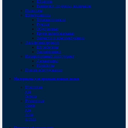
Шпатели
Ванночки, поддоны, вкладыши
Пылесосы
Шлифмашины
Телескопические
Ручные
Обдирочные
Круги шлифовальные
Запчасти и комплектующие
Электроинструмент
Штроборезы
Заклепочники
Измерительный инструмент
Дальномеры
Нивелиры
Прочее оборудование
Материалы для промышленных полов
Пропитки
для
бетона
Ремонтные
смеси
для
пола
и стен
Пищевое оборудование