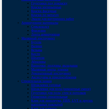
Грунтовки под покраску
Краски интерьерные
Краски фасадные
Краски по металлу
Эмали для внутренних работ
Армирующие материалы
Стеклохолст
Флизелин
Лента армирующая
Малярный инструмент
Бугели
Валики
Кельмы
Кисти
Шпатели
Абразивы
Ванночки, поддоны, вкладыши
Малярные ленты, пленки
Декоративный инструмент
Аксессуары и приспособления
Строительная химия
Шпаклевки готовые
Шпаклевки для пола (ремонтные смеси)
Грунтовки для пола, стен и потолков
Герметики строительные
Клеи для линолеума, ПВХ, LVT и других
напольных покрытий
Клеи для паркета