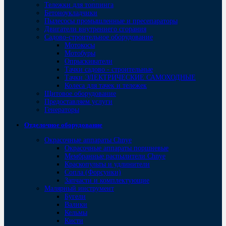
Тележки для топпинга
Бетоноукладчики
Пылесосы промышленные и пресепараторы
Двигатели внутреннего сгорания
Садово-строительное оборудование
Мотокосы
Мотобуры
Опрыскиватели
Тачки садово - строительные
Тачки ЭЛЕКТРИЧЕСКИЕ САМОХОДНЫЕ
Колеса для тачек и тележек
Щитовое оборудование
Предоставляем услуги
Генераторы
Отделочное оборудование
Окрасочные аппараты Chnye
Окрасочные аппараты поршневые
Мембранные распылители Chnye
Краскопульты и удлинители
Сопла (Форсунки)
Запчасти и комплектующие
Малярный инструмент
Бугели
Валики
Кельмы
Кисти