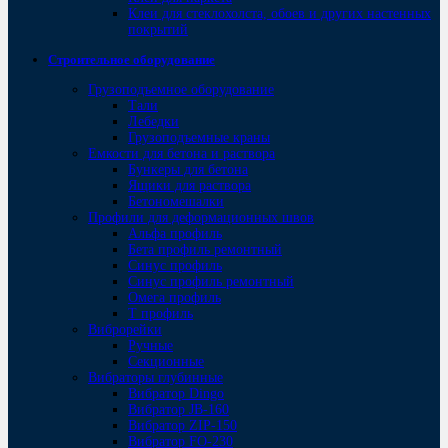
Клеи для стеклохолста, обоев и других настенных
покрытий
Строительное оборудование
Грузоподъемное оборудование
Тали
Лебедки
Грузоподъемные краны
Емкости для бетона и раствора
Бункеры для бетона
Ящики для раствора
Бетономешалки
Профили для деформационных швов
Альфа профиль
Бета профиль ремонтный
Синус профиль
Синус профиль ремонтный
Омега профиль
Т профиль
Виброрейки
Ручные
Секционные
Вибраторы глубинные
Вибратор Dingo
Вибратор JB-160
Вибратор ZIP-150
Bибратор FO-230