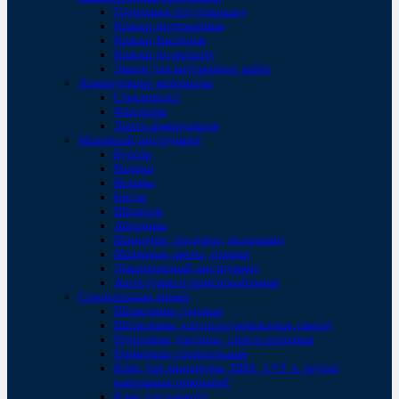
Грунтовки под покраску
Краски интерьерные
Краски фасадные
Краски по металлу
Эмали для внутренних работ
Армирующие материалы
Стеклохолст
Флизелин
Лента армирующая
Малярный инструмент
Бугели
Валики
Кельмы
Кисти
Шпатели
Абразивы
Ванночки, поддоны, вкладыши
Малярные ленты, пленки
Декоративный инструмент
Аксессуары и приспособления
Строительная химия
Шпаклевки готовые
Шпаклевки для пола (ремонтные смеси)
Грунтовки для пола, стен и потолков
Герметики строительные
Клеи для линолеума, ПВХ, LVT и других
напольных покрытий
Клеи для паркета