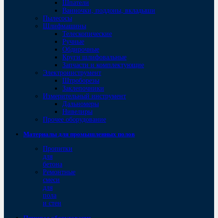
Шпатели
Ванночки, поддоны, вкладыши
Пылесосы
Шлифмашины
Телескопические
Ручные
Обдирочные
Круги шлифовальные
Запчасти и комплектующие
Электроинструмент
Штроборезы
Заклепочники
Измерительный инструмент
Дальномеры
Нивелиры
Прочее оборудование
Материалы для промышленных полов
Пропитки
для
бетона
Ремонтные
смеси
для
пола
и стен
Пищевое оборудование