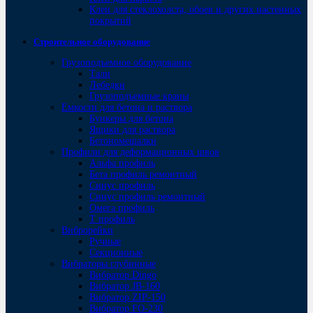
Клеи для стеклохолста, обоев и других настенных
покрытий
Строительное оборудование
Грузоподъемное оборудование
Тали
Лебедки
Грузоподъемные краны
Емкости для бетона и раствора
Бункеры для бетона
Ящики для раствора
Бетономешалки
Профили для деформационных швов
Альфа профиль
Бета профиль ремонтный
Синус профиль
Синус профиль ремонтный
Омега профиль
Т профиль
Виброрейки
Ручные
Секционные
Вибраторы глубинные
Вибратор Dingo
Вибратор JB-160
Вибратор ZIP-150
Bибратор FO-230