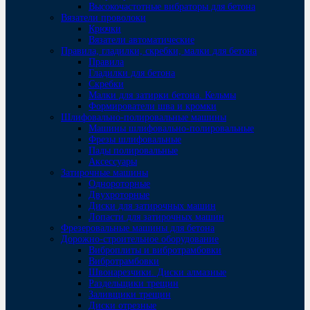
Высокочастотные вибраторы для бетона
Вязатели проволоки
Крючки
Вязатели автоматические
Правила, гладилки, скребки, малки для бетона
Правила
Гладилки для бетона
Скребки
Малки для затирки бетона. Кельмы
Формирователи шва и кромки
Шлифовально-полировальные машины
Машины шлифовально-полировальные
Фрезы шлифовальные
Пады полировальные
Аксессуары
Затирочные машины
Однороторные
Двухроторные
Диски для затирочных машин
Лопасти для затирочных машин
Фрезеровальные машины для бетона
Дорожно-строительное оборудование
Виброплиты и вибротрамбовки
Вибротрамбовки
Швонарезчики. Диски алмазные
Раздельщики трещин
Заливщики трещин
Диски отрезные