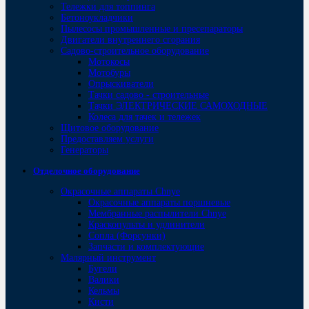
Тележки для топпинга
Бетоноукладчики
Пылесосы промышленные и пресепараторы
Двигатели внутреннего сгорания
Садово-строительное оборудование
Мотокосы
Мотобуры
Опрыскиватели
Тачки садово - строительные
Тачки ЭЛЕКТРИЧЕСКИЕ САМОХОДНЫЕ
Колеса для тачек и тележек
Щитовое оборудование
Предоставляем услуги
Генераторы
Отделочное оборудование
Окрасочные аппараты Chnye
Окрасочные аппараты поршневые
Мембранные распылители Chnye
Краскопульты и удлинители
Сопла (Форсунки)
Запчасти и комплектующие
Малярный инструмент
Бугели
Валики
Кельмы
Кисти