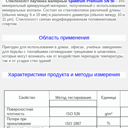
Стеклохолст паутинка малярный
Spektrum Premium SN 50
– это
минеральный армирующий материал, полученнный с использованием
минеральных волокон. Состоит из стекловолокон различной длины
(обычно между 6 и 10 мм) и различного диаметра (обычно между 10 и
11 µm). Стеклохолст связан модифицированным поливиниловым
спиртом.
Область применения
Пригоден для использования в домах, офисах, учебных заведениях
для борьбы с тончайшими сетевидными трещинами в шпаклевке,
которые могут возникать как от воздействия перепадов температуры,
так и от усадки стен зданий.
Характеристики продукта и методы измерения
Свойство
Метод тестирования
Единица
Поверхностная
плотность
ISO 536
g/m²
Потери при
%
прокаливании
ISO 1887