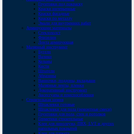
Грунтовки под покраску
Краски интерьерные
Краски фасадные
Краски по металлу
Эмали для внутренних работ
Армирующие материалы
Стеклохолст
Флизелин
Лента армирующая
Малярный инструмент
Бугели
Валики
Кельмы
Кисти
Шпатели
Абразивы
Ванночки, поддоны, вкладыши
Малярные ленты, пленки
Декоративный инструмент
Аксессуары и приспособления
Строительная химия
Шпаклевки готовые
Шпаклевки для пола (ремонтные смеси)
Грунтовки для пола, стен и потолков
Герметики строительные
Клеи для линолеума, ПВХ, LVT и других
напольных покрытий
Клеи для паркета