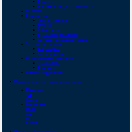
Шпатели
Ванночки, поддоны, вкладыши
Пылесосы
Шлифмашины
Телескопические
Ручные
Обдирочные
Круги шлифовальные
Запчасти и комплектующие
Электроинструмент
Штроборезы
Заклепочники
Измерительный инструмент
Дальномеры
Нивелиры
Прочее оборудование
Материалы для промышленных полов
Пропитки
для
бетона
Ремонтные
смеси
для
пола
и стен
Пищевое оборудование