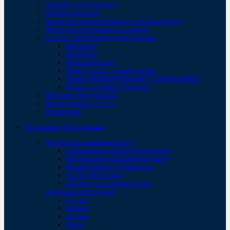
Тележки для топпинга
Бетоноукладчики
Пылесосы промышленные и пресепараторы
Двигатели внутреннего сгорания
Садово-строительное оборудование
Мотокосы
Мотобуры
Опрыскиватели
Тачки садово - строительные
Тачки ЭЛЕКТРИЧЕСКИЕ САМОХОДНЫЕ
Колеса для тачек и тележек
Щитовое оборудование
Предоставляем услуги
Генераторы
Отделочное оборудование
Окрасочные аппараты Chnye
Окрасочные аппараты поршневые
Мембранные распылители Chnye
Краскопульты и удлинители
Сопла (Форсунки)
Запчасти и комплектующие
Малярный инструмент
Бугели
Валики
Кельмы
Кисти