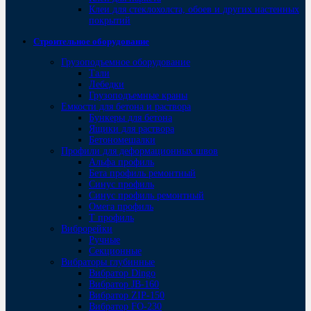
Клеи для стеклохолста, обоев и других настенных
покрытий
Строительное оборудование
Грузоподъемное оборудование
Тали
Лебедки
Грузоподъемные краны
Емкости для бетона и раствора
Бункеры для бетона
Ящики для раствора
Бетономешалки
Профили для деформационных швов
Альфа профиль
Бета профиль ремонтный
Синус профиль
Синус профиль ремонтный
Омега профиль
Т профиль
Виброрейки
Ручные
Секционные
Вибраторы глубинные
Вибратор Dingo
Вибратор JB-160
Вибратор ZIP-150
Bибратор FO-230