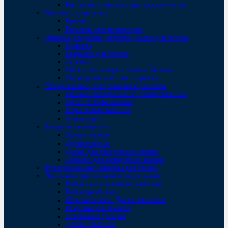
Высокочастотные вибраторы для бетона
Вязатели проволоки
Крючки
Вязатели автоматические
Правила, гладилки, скребки, малки для бетона
Правила
Гладилки для бетона
Скребки
Малки для затирки бетона. Кельмы
Формирователи шва и кромки
Шлифовально-полировальные машины
Машины шлифовально-полировальные
Фрезы шлифовальные
Пады полировальные
Аксессуары
Затирочные машины
Однороторные
Двухроторные
Диски для затирочных машин
Лопасти для затирочных машин
Фрезеровальные машины для бетона
Дорожно-строительное оборудование
Виброплиты и вибротрамбовки
Вибротрамбовки
Швонарезчики. Диски алмазные
Раздельщики трещин
Заливщики трещин
Диски отрезные