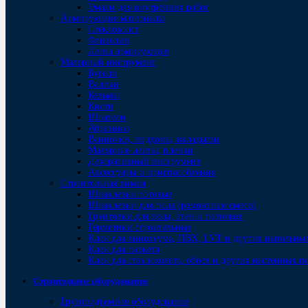
Эмали для внутренних работ
Армирующие материалы
Стеклохолст
Флизелин
Лента армирующая
Малярный инструмент
Бугели
Валики
Кельмы
Кисти
Шпатели
Абразивы
Ванночки, поддоны, вкладыши
Малярные ленты, пленки
Декоративный инструмент
Аксессуары и приспособления
Строительная химия
Шпаклевки готовые
Шпаклевки для пола (ремонтные смеси)
Грунтовки для пола, стен и потолков
Герметики строительные
Клеи для линолеума, ПВХ, LVT и других напольны
Клеи для паркета
Клеи для стеклохолста, обоев и других настенных 
Строительное оборудование
Грузоподъемное оборудование