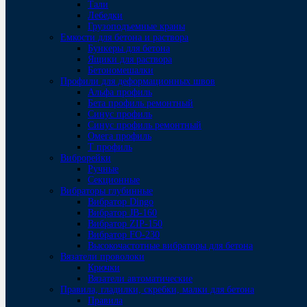
Тали
Лебедки
Грузоподъемные краны
Емкости для бетона и раствора
Бункеры для бетона
Ящики для раствора
Бетономешалки
Профили для деформационных швов
Альфа профиль
Бета профиль ремонтный
Синус профиль
Синус профиль ремонтный
Омега профиль
Т профиль
Виброрейки
Ручные
Секционные
Вибраторы глубинные
Вибратор Dingo
Вибратор JB-160
Вибратор ZIP-150
Bибратор FO-230
Высокочастотные вибраторы для бетона
Вязатели проволоки
Крючки
Вязатели автоматические
Правила, гладилки, скребки, малки для бетона
Правила