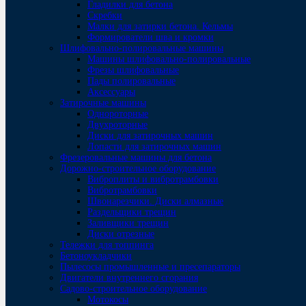
Гладилки для бетона
Скребки
Малки для затирки бетона. Кельмы
Формирователи шва и кромки
Шлифовально-полировальные машины
Машины шлифовально-полировальные
Фрезы шлифовальные
Пады полировальные
Аксессуары
Затирочные машины
Однороторные
Двухроторные
Диски для затирочных машин
Лопасти для затирочных машин
Фрезеровальные машины для бетона
Дорожно-строительное оборудование
Виброплиты и вибротрамбовки
Вибротрамбовки
Швонарезчики. Диски алмазные
Раздельщики трещин
Заливщики трещин
Диски отрезные
Тележки для топпинга
Бетоноукладчики
Пылесосы промышленные и пресепараторы
Двигатели внутреннего сгорания
Садово-строительное оборудование
Мотокосы