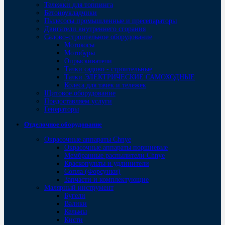
Тележки для топпинга
Бетоноукладчики
Пылесосы промышленные и пресепараторы
Двигатели внутреннего сгорания
Садово-строительное оборудование
Мотокосы
Мотобуры
Опрыскиватели
Тачки садово - строительные
Тачки ЭЛЕКТРИЧЕСКИЕ САМОХОДНЫЕ
Колеса для тачек и тележек
Щитовое оборудование
Предоставляем услуги
Генераторы
Отделочное оборудование
Окрасочные аппараты Chnye
Окрасочные аппараты поршневые
Мембранные распылители Chnye
Краскопульты и удлинители
Сопла (Форсунки)
Запчасти и комплектующие
Малярный инструмент
Бугели
Валики
Кельмы
Кисти