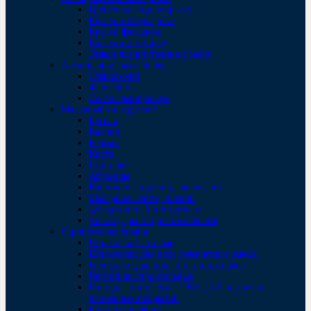
Грунтовки под покраску
Краски интерьерные
Краски фасадные
Краски по металлу
Эмали для внутренних работ
Армирующие материалы
Стеклохолст
Флизелин
Лента армирующая
Малярный инструмент
Бугели
Валики
Кельмы
Кисти
Шпатели
Абразивы
Ванночки, поддоны, вкладыши
Малярные ленты, пленки
Декоративный инструмент
Аксессуары и приспособления
Строительная химия
Шпаклевки готовые
Шпаклевки для пола (ремонтные смеси)
Грунтовки для пола, стен и потолков
Герметики строительные
Клеи для линолеума, ПВХ, LVT и других
напольных покрытий
Клеи для паркета