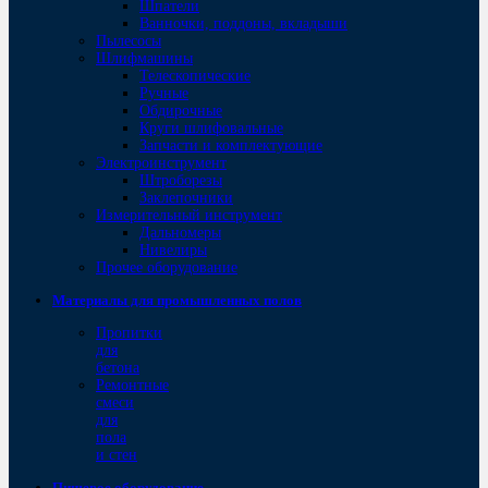
Шпатели
Ванночки, поддоны, вкладыши
Пылесосы
Шлифмашины
Телескопические
Ручные
Обдирочные
Круги шлифовальные
Запчасти и комплектующие
Электроинструмент
Штроборезы
Заклепочники
Измерительный инструмент
Дальномеры
Нивелиры
Прочее оборудование
Материалы для промышленных полов
Пропитки
для
бетона
Ремонтные
смеси
для
пола
и стен
Пищевое оборудование