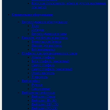
Клеи для стеклохолста, обоев и других настенных
покрытий
Строительное оборудование
Грузоподъемное оборудование
Тали
Лебедки
Грузоподъемные краны
Емкости для бетона и раствора
Бункеры для бетона
Ящики для раствора
Бетономешалки
Профили для деформационных швов
Альфа профиль
Бета профиль ремонтный
Синус профиль
Синус профиль ремонтный
Омега профиль
Т профиль
Виброрейки
Ручные
Секционные
Вибраторы глубинные
Вибратор Dingo
Вибратор JB-160
Вибратор ZIP-150
Bибратор FO-230