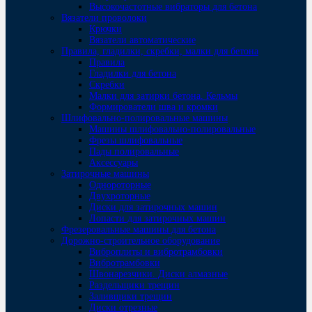
Высокочастотные вибраторы для бетона
Вязатели проволоки
Крючки
Вязатели автоматические
Правила, гладилки, скребки, малки для бетона
Правила
Гладилки для бетона
Скребки
Малки для затирки бетона. Кельмы
Формирователи шва и кромки
Шлифовально-полировальные машины
Машины шлифовально-полировальные
Фрезы шлифовальные
Пады полировальные
Аксессуары
Затирочные машины
Однороторные
Двухроторные
Диски для затирочных машин
Лопасти для затирочных машин
Фрезеровальные машины для бетона
Дорожно-строительное оборудование
Виброплиты и вибротрамбовки
Вибротрамбовки
Швонарезчики. Диски алмазные
Раздельщики трещин
Заливщики трещин
Диски отрезные