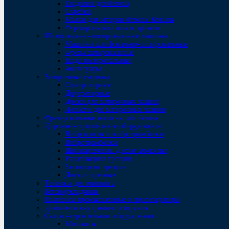
Гладилки для бетона
Скребки
Малки для затирки бетона. Кельмы
Формирователи шва и кромки
Шлифовально-полировальные машины
Машины шлифовально-полировальные
Фрезы шлифовальные
Пады полировальные
Аксессуары
Затирочные машины
Однороторные
Двухроторные
Диски для затирочных машин
Лопасти для затирочных машин
Фрезеровальные машины для бетона
Дорожно-строительное оборудование
Виброплиты и вибротрамбовки
Вибротрамбовки
Швонарезчики. Диски алмазные
Раздельщики трещин
Заливщики трещин
Диски отрезные
Тележки для топпинга
Бетоноукладчики
Пылесосы промышленные и пресепараторы
Двигатели внутреннего сгорания
Садово-строительное оборудование
Мотокосы