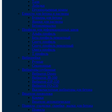
Тали
Лебедки
Грузоподъемные краны
Емкости для бетона и раствора
Бункеры для бетона
Ящики для раствора
Бетономешалки
Профили для деформационных швов
Альфа профиль
Бета профиль ремонтный
Синус профиль
Синус профиль ремонтный
Омега профиль
Т профиль
Виброрейки
Ручные
Секционные
Вибраторы глубинные
Вибратор Dingo
Вибратор JB-160
Вибратор ZIP-150
Bибратор FO-230
Высокочастотные вибраторы для бетона
Вязатели проволоки
Крючки
Вязатели автоматические
Правила, гладилки, скребки, малки для бетона
Правила