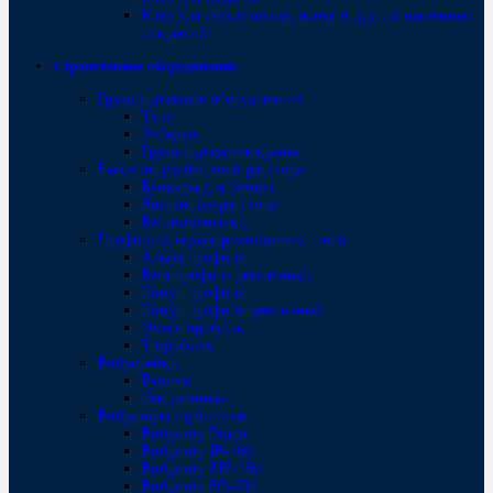
Клеи для стеклохолста, обоев и других настенных
покрытий
Строительное оборудование
Грузоподъемное оборудование
Тали
Лебедки
Грузоподъемные краны
Емкости для бетона и раствора
Бункеры для бетона
Ящики для раствора
Бетономешалки
Профили для деформационных швов
Альфа профиль
Бета профиль ремонтный
Синус профиль
Синус профиль ремонтный
Омега профиль
Т профиль
Виброрейки
Ручные
Секционные
Вибраторы глубинные
Вибратор Dingo
Вибратор JB-160
Вибратор ZIP-150
Bибратор FO-230