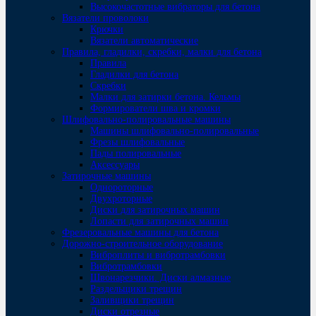
Высокочастотные вибраторы для бетона
Вязатели проволоки
Крючки
Вязатели автоматические
Правила, гладилки, скребки, малки для бетона
Правила
Гладилки для бетона
Скребки
Малки для затирки бетона. Кельмы
Формирователи шва и кромки
Шлифовально-полировальные машины
Машины шлифовально-полировальные
Фрезы шлифовальные
Пады полировальные
Аксессуары
Затирочные машины
Однороторные
Двухроторные
Диски для затирочных машин
Лопасти для затирочных машин
Фрезеровальные машины для бетона
Дорожно-строительное оборудование
Виброплиты и вибротрамбовки
Вибротрамбовки
Швонарезчики. Диски алмазные
Раздельщики трещин
Заливщики трещин
Диски отрезные