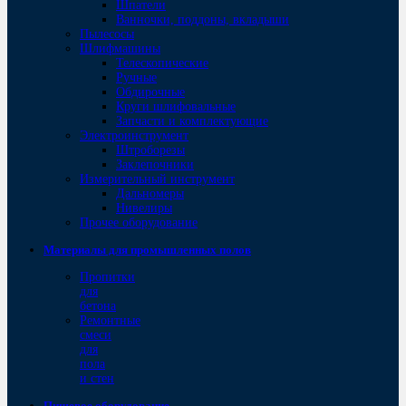
Шпатели
Ванночки, поддоны, вкладыши
Пылесосы
Шлифмашины
Телескопические
Ручные
Обдирочные
Круги шлифовальные
Запчасти и комплектующие
Электроинструмент
Штроборезы
Заклепочники
Измерительный инструмент
Дальномеры
Нивелиры
Прочее оборудование
Материалы для промышленных полов
Пропитки
для
бетона
Ремонтные
смеси
для
пола
и стен
Пищевое оборудование