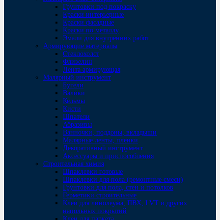
Грунтовки под покраску
Краски интерьерные
Краски фасадные
Краски по металлу
Эмали для внутренних работ
Армирующие материалы
Стеклохолст
Флизелин
Лента армирующая
Малярный инструмент
Бугели
Валики
Кельмы
Кисти
Шпатели
Абразивы
Ванночки, поддоны, вкладыши
Малярные ленты, пленки
Декоративный инструмент
Аксессуары и приспособления
Строительная химия
Шпаклевки готовые
Шпаклевки для пола (ремонтные смеси)
Грунтовки для пола, стен и потолков
Герметики строительные
Клеи для линолеума, ПВХ, LVT и других
напольных покрытий
Клеи для паркета