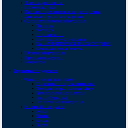
Тележки для топпинга
Бетоноукладчики
Пылесосы промышленные и пресепараторы
Двигатели внутреннего сгорания
Садово-строительное оборудование
Мотокосы
Мотобуры
Опрыскиватели
Тачки садово - строительные
Тачки ЭЛЕКТРИЧЕСКИЕ САМОХОДНЫЕ
Колеса для тачек и тележек
Щитовое оборудование
Предоставляем услуги
Генераторы
Отделочное оборудование
Окрасочные аппараты Chnye
Окрасочные аппараты поршневые
Мембранные распылители Chnye
Краскопульты и удлинители
Сопла (Форсунки)
Запчасти и комплектующие
Малярный инструмент
Бугели
Валики
Кельмы
Кисти