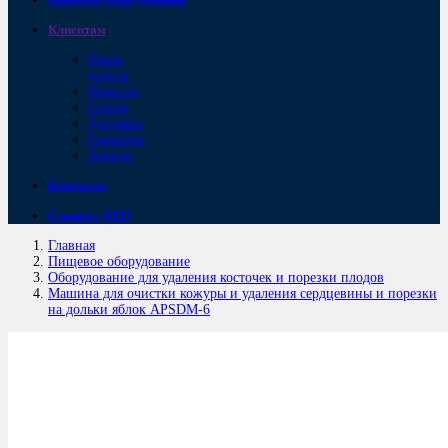
Клиентам
Наши
услуги
Новости
Статьи
Доставка
Гарантии
Аренда
Контакты
Станки с ЧПУ
Главная
Пищевое оборудование
Оборудование для удаления косточек и порезки плодов
Машина для очистки кожуры и удаления сердцевины и порезки
на дольки яблок APSDM-6