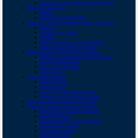
Высокочастотные вибраторы для бетона
Вязатели проволоки
Крючки
Вязатели автоматические
Правила, гладилки, скребки, малки для бетона
Правила
Гладилки для бетона
Скребки
Малки для затирки бетона. Кельмы
Формирователи шва и кромки
Шлифовально-полировальные машины
Машины шлифовально-полировальные
Фрезы шлифовальные
Пады полировальные
Аксессуары
Затирочные машины
Однороторные
Двухроторные
Диски для затирочных машин
Лопасти для затирочных машин
Фрезеровальные машины для бетона
Дорожно-строительное оборудование
Виброплиты и вибротрамбовки
Вибротрамбовки
Швонарезчики. Диски алмазные
Раздельщики трещин
Заливщики трещин
Диски отрезные