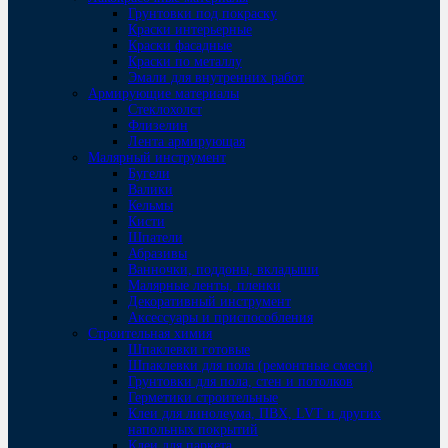
Грунтовки под покраску
Краски интерьерные
Краски фасадные
Краски по металлу
Эмали для внутренних работ
Армирующие материалы
Стеклохолст
Флизелин
Лента армирующая
Малярный инструмент
Бугели
Валики
Кельмы
Кисти
Шпатели
Абразивы
Ванночки, поддоны, вкладыши
Малярные ленты, пленки
Декоративный инструмент
Аксессуары и приспособления
Строительная химия
Шпаклевки готовые
Шпаклевки для пола (ремонтные смеси)
Грунтовки для пола, стен и потолков
Герметики строительные
Клеи для линолеума, ПВХ, LVT и других
напольных покрытий
Клеи для паркета