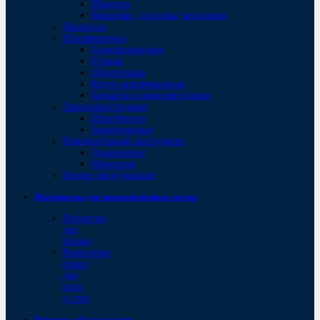
Шпатели
Ванночки, поддоны, вкладыши
Пылесосы
Шлифмашины
Телескопические
Ручные
Обдирочные
Круги шлифовальные
Запчасти и комплектующие
Электроинструмент
Штроборезы
Заклепочники
Измерительный инструмент
Дальномеры
Нивелиры
Прочее оборудование
Материалы для промышленных полов
Пропитки
для
бетона
Ремонтные
смеси
для
пола
и стен
Пищевое оборудование