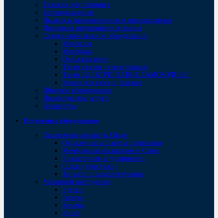
Тележки для топпинга
Бетоноукладчики
Пылесосы промышленные и пресепараторы
Двигатели внутреннего сгорания
Садово-строительное оборудование
Мотокосы
Мотобуры
Опрыскиватели
Тачки садово - строительные
Тачки ЭЛЕКТРИЧЕСКИЕ САМОХОДНЫЕ
Колеса для тачек и тележек
Щитовое оборудование
Предоставляем услуги
Генераторы
Отделочное оборудование
Окрасочные аппараты Chnye
Окрасочные аппараты поршневые
Мембранные распылители Chnye
Краскопульты и удлинители
Сопла (Форсунки)
Запчасти и комплектующие
Малярный инструмент
Бугели
Валики
Кельмы
Кисти