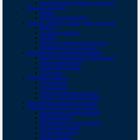
Высокочастотные вибраторы для бетона
Вязатели проволоки
Крючки
Вязатели автоматические
Правила, гладилки, скребки, малки для бетона
Правила
Гладилки для бетона
Скребки
Малки для затирки бетона. Кельмы
Формирователи шва и кромки
Шлифовально-полировальные машины
Машины шлифовально-полировальные
Фрезы шлифовальные
Пады полировальные
Аксессуары
Затирочные машины
Однороторные
Двухроторные
Диски для затирочных машин
Лопасти для затирочных машин
Фрезеровальные машины для бетона
Дорожно-строительное оборудование
Виброплиты и вибротрамбовки
Вибротрамбовки
Швонарезчики. Диски алмазные
Раздельщики трещин
Заливщики трещин
Диски отрезные