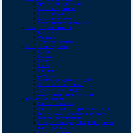
Грунтовки под покраску
Краски интерьерные
Краски фасадные
Краски по металлу
Эмали для внутренних работ
Армирующие материалы
Стеклохолст
Флизелин
Лента армирующая
Малярный инструмент
Бугели
Валики
Кельмы
Кисти
Шпатели
Абразивы
Ванночки, поддоны, вкладыши
Малярные ленты, пленки
Декоративный инструмент
Аксессуары и приспособления
Строительная химия
Шпаклевки готовые
Шпаклевки для пола (ремонтные смеси)
Грунтовки для пола, стен и потолков
Герметики строительные
Клеи для линолеума, ПВХ, LVT и других
напольных покрытий
Клеи для паркета