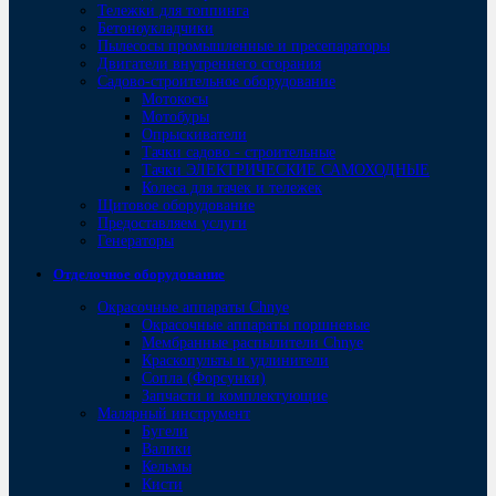
Тележки для топпинга
Бетоноукладчики
Пылесосы промышленные и пресепараторы
Двигатели внутреннего сгорания
Садово-строительное оборудование
Мотокосы
Мотобуры
Опрыскиватели
Тачки садово - строительные
Тачки ЭЛЕКТРИЧЕСКИЕ САМОХОДНЫЕ
Колеса для тачек и тележек
Щитовое оборудование
Предоставляем услуги
Генераторы
Отделочное оборудование
Окрасочные аппараты Chnye
Окрасочные аппараты поршневые
Мембранные распылители Chnye
Краскопульты и удлинители
Сопла (Форсунки)
Запчасти и комплектующие
Малярный инструмент
Бугели
Валики
Кельмы
Кисти