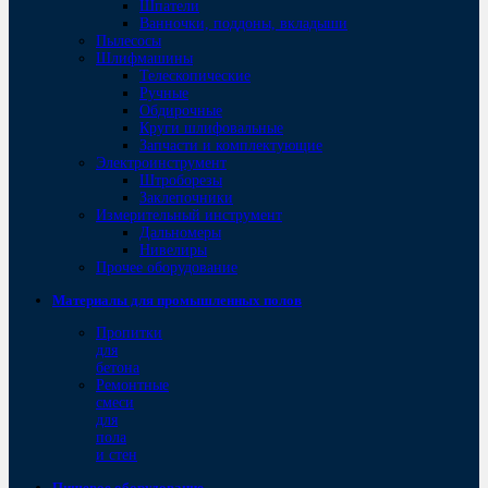
Шпатели
Ванночки, поддоны, вкладыши
Пылесосы
Шлифмашины
Телескопические
Ручные
Обдирочные
Круги шлифовальные
Запчасти и комплектующие
Электроинструмент
Штроборезы
Заклепочники
Измерительный инструмент
Дальномеры
Нивелиры
Прочее оборудование
Материалы для промышленных полов
Пропитки
для
бетона
Ремонтные
смеси
для
пола
и стен
Пищевое оборудование