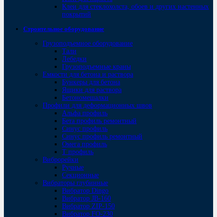
Клеи для стеклохолста, обоев и других настенных
покрытий
Строительное оборудование
Грузоподъемное оборудование
Тали
Лебедки
Грузоподъемные краны
Емкости для бетона и раствора
Бункеры для бетона
Ящики для раствора
Бетономешалки
Профили для деформационных швов
Альфа профиль
Бета профиль ремонтный
Синус профиль
Синус профиль ремонтный
Омега профиль
Т профиль
Виброрейки
Ручные
Секционные
Вибраторы глубинные
Вибратор Dingo
Вибратор JB-160
Вибратор ZIP-150
Bибратор FO-230