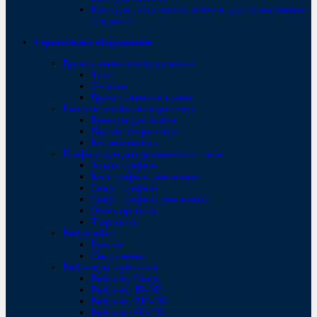
Клеи для стеклохолста, обоев и других настенных
покрытий
Строительное оборудование
Грузоподъемное оборудование
Тали
Лебедки
Грузоподъемные краны
Емкости для бетона и раствора
Бункеры для бетона
Ящики для раствора
Бетономешалки
Профили для деформационных швов
Альфа профиль
Бета профиль ремонтный
Синус профиль
Синус профиль ремонтный
Омега профиль
Т профиль
Виброрейки
Ручные
Секционные
Вибраторы глубинные
Вибратор Dingo
Вибратор JB-160
Вибратор ZIP-150
Bибратор FO-230