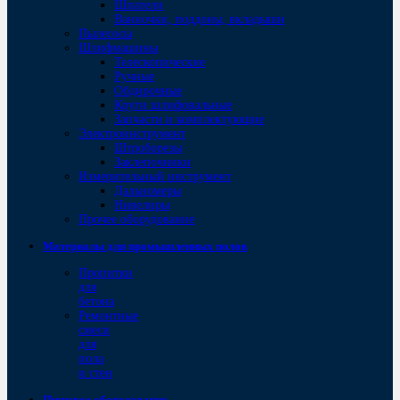
Шпатели
Ванночки, поддоны, вкладыши
Пылесосы
Шлифмашины
Телескопические
Ручные
Обдирочные
Круги шлифовальные
Запчасти и комплектующие
Электроинструмент
Штроборезы
Заклепочники
Измерительный инструмент
Дальномеры
Нивелиры
Прочее оборудование
Материалы для промышленных полов
Пропитки
для
бетона
Ремонтные
смеси
для
пола
и стен
Пищевое оборудование