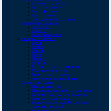
Грунтовки под покраску
Краски интерьерные
Краски фасадные
Краски по металлу
Эмали для внутренних работ
Армирующие материалы
Стеклохолст
Флизелин
Лента армирующая
Малярный инструмент
Бугели
Валики
Кельмы
Кисти
Шпатели
Абразивы
Ванночки, поддоны, вкладыши
Малярные ленты, пленки
Декоративный инструмент
Аксессуары и приспособления
Строительная химия
Шпаклевки готовые
Шпаклевки для пола (ремонтные смеси)
Грунтовки для пола, стен и потолков
Герметики строительные
Клеи для линолеума, ПВХ, LVT и других
напольных покрытий
Клеи для паркета