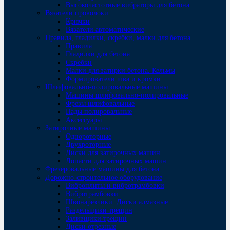
Высокочастотные вибраторы для бетона
Вязатели проволоки
Крючки
Вязатели автоматические
Правила, гладилки, скребки, малки для бетона
Правила
Гладилки для бетона
Скребки
Малки для затирки бетона. Кельмы
Формирователи шва и кромки
Шлифовально-полировальные машины
Машины шлифовально-полировальные
Фрезы шлифовальные
Пады полировальные
Аксессуары
Затирочные машины
Однороторные
Двухроторные
Диски для затирочных машин
Лопасти для затирочных машин
Фрезеровальные машины для бетона
Дорожно-строительное оборудование
Виброплиты и вибротрамбовки
Вибротрамбовки
Швонарезчики. Диски алмазные
Раздельщики трещин
Заливщики трещин
Диски отрезные