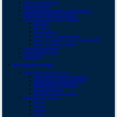
Тележки для топпинга
Бетоноукладчики
Пылесосы промышленные и пресепараторы
Двигатели внутреннего сгорания
Садово-строительное оборудование
Мотокосы
Мотобуры
Опрыскиватели
Тачки садово - строительные
Тачки ЭЛЕКТРИЧЕСКИЕ САМОХОДНЫЕ
Колеса для тачек и тележек
Щитовое оборудование
Предоставляем услуги
Генераторы
Отделочное оборудование
Окрасочные аппараты Chnye
Окрасочные аппараты поршневые
Мембранные распылители Chnye
Краскопульты и удлинители
Сопла (Форсунки)
Запчасти и комплектующие
Малярный инструмент
Бугели
Валики
Кельмы
Кисти