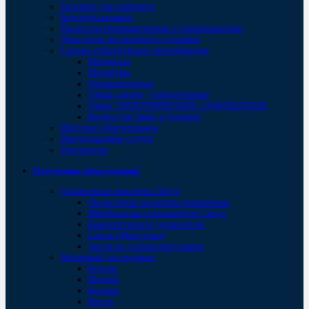
Тележки для топпинга
Бетоноукладчики
Пылесосы промышленные и пресепараторы
Двигатели внутреннего сгорания
Садово-строительное оборудование
Мотокосы
Мотобуры
Опрыскиватели
Тачки садово - строительные
Тачки ЭЛЕКТРИЧЕСКИЕ САМОХОДНЫЕ
Колеса для тачек и тележек
Щитовое оборудование
Предоставляем услуги
Генераторы
Отделочное оборудование
Окрасочные аппараты Chnye
Окрасочные аппараты поршневые
Мембранные распылители Chnye
Краскопульты и удлинители
Сопла (Форсунки)
Запчасти и комплектующие
Малярный инструмент
Бугели
Валики
Кельмы
Кисти