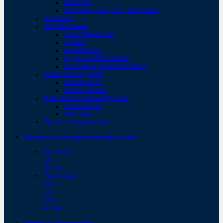
Шпатели
Ванночки, поддоны, вкладыши
Пылесосы
Шлифмашины
Телескопические
Ручные
Обдирочные
Круги шлифовальные
Запчасти и комплектующие
Электроинструмент
Штроборезы
Заклепочники
Измерительный инструмент
Дальномеры
Нивелиры
Прочее оборудование
Материалы для промышленных полов
Пропитки
для
бетона
Ремонтные
смеси
для
пола
и стен
Пищевое оборудование