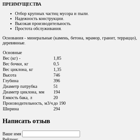
ПРЕИМУЩЕСТВА
Отбор крупных частиц мусора и пыли.
Надежность конструкции.
Высокая производительность.
Простота обслуживания.
Основания - минеральные (камень, бетона, мрамор, гранит, терраццо),
деревянные.
Основные
Вес (кг) -
1,85
Вес бочки, кг
0,5
Вес циклона, кг
1,35
Высота
746
Глубина
396
Диаметр патрубка
51
Диаметр циклона, мм
194
Емкость бака, л
20
Производительность, м3/ч
до 190
Ширина
294
Написать отзыв
Ваше имя
Рейтинг