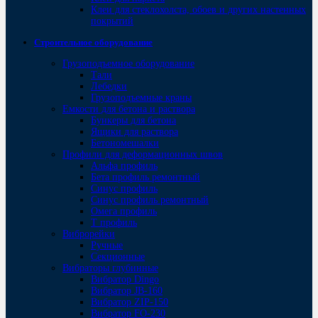
Клеи для стеклохолста, обоев и других настенных
покрытий
Строительное оборудование
Грузоподъемное оборудование
Тали
Лебедки
Грузоподъемные краны
Емкости для бетона и раствора
Бункеры для бетона
Ящики для раствора
Бетономешалки
Профили для деформационных швов
Альфа профиль
Бета профиль ремонтный
Синус профиль
Синус профиль ремонтный
Омега профиль
Т профиль
Виброрейки
Ручные
Секционные
Вибраторы глубинные
Вибратор Dingo
Вибратор JB-160
Вибратор ZIP-150
Bибратор FO-230