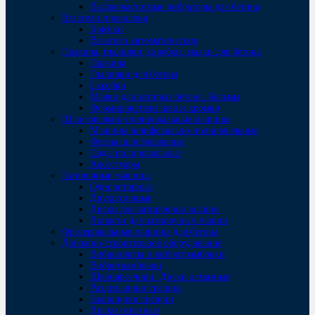
Высокочастотные вибраторы для бетона
Вязатели проволоки
Крючки
Вязатели автоматические
Правила, гладилки, скребки, малки для бетона
Правила
Гладилки для бетона
Скребки
Малки для затирки бетона. Кельмы
Формирователи шва и кромки
Шлифовально-полировальные машины
Машины шлифовально-полировальные
Фрезы шлифовальные
Пады полировальные
Аксессуары
Затирочные машины
Однороторные
Двухроторные
Диски для затирочных машин
Лопасти для затирочных машин
Фрезеровальные машины для бетона
Дорожно-строительное оборудование
Виброплиты и вибротрамбовки
Вибротрамбовки
Швонарезчики. Диски алмазные
Раздельщики трещин
Заливщики трещин
Диски отрезные