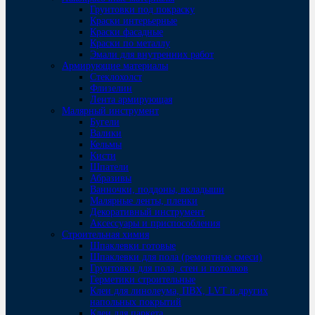
Грунтовки под покраску
Краски интерьерные
Краски фасадные
Краски по металлу
Эмали для внутренних работ
Армирующие материалы
Стеклохолст
Флизелин
Лента армирующая
Малярный инструмент
Бугели
Валики
Кельмы
Кисти
Шпатели
Абразивы
Ванночки, поддоны, вкладыши
Малярные ленты, пленки
Декоративный инструмент
Аксессуары и приспособления
Строительная химия
Шпаклевки готовые
Шпаклевки для пола (ремонтные смеси)
Грунтовки для пола, стен и потолков
Герметики строительные
Клеи для линолеума, ПВХ, LVT и других
напольных покрытий
Клеи для паркета