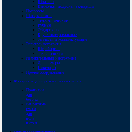
Шпатели
Ванночки, поддоны, вкладыши
Пылесосы
Шлифмашины
Телескопические
Ручные
Обдирочные
Круги шлифовальные
Запчасти и комплектующие
Электроинструмент
Штроборезы
Заклепочники
Измерительный инструмент
Дальномеры
Нивелиры
Прочее оборудование
Материалы для промышленных полов
Пропитки
для
бетона
Ремонтные
смеси
для
пола
и стен
Пищевое оборудование