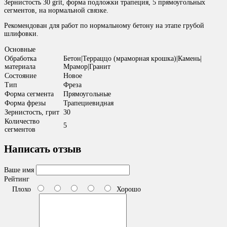
Зернистость 30 grit, форма подложки трапеция, 5 прямоугольных
сегментов, на нормальной связке.
Рекомендован для работ по нормальному бетону на этапе грубой
шлифовки.
Основные
Обработка
Бетон|Терраццо (мраморная крошка)|Камень|
материала
Мрамор|Гранит
Состояние
Новое
Тип
Фреза
Форма сегмента
Прямоугольные
Форма фрезы
Трапециевидная
Зернистость, грит
30
Количество
5
сегментов
Написать отзыв
Ваше имя
Рейтинг
Плохо
Хорошо