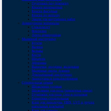
Грунтовки под покраску
Краски интерьерные
Краски фасадные
Краски по металлу
Эмали для внутренних работ
Армирующие материалы
Стеклохолст
Флизелин
Лента армирующая
Малярный инструмент
Бугели
Валики
Кельмы
Кисти
Шпатели
Абразивы
Ванночки, поддоны, вкладыши
Малярные ленты, пленки
Декоративный инструмент
Аксессуары и приспособления
Строительная химия
Шпаклевки готовые
Шпаклевки для пола (ремонтные смеси)
Грунтовки для пола, стен и потолков
Герметики строительные
Клеи для линолеума, ПВХ, LVT и других
напольных покрытий
Клеи для паркета