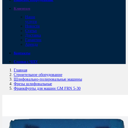
Клиентам
Наши
услуги
Новости
Статьи
Доставка
Гарантии
Аренда
Контакты
Станки с ЧПУ
Главная
Строительное оборудование
Шлифовально-полировальные машины
Фрезы шлифовальные
Франкфурты для машин GM FRN 5-30