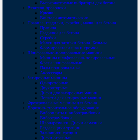
Высокочастотные вибраторы для бетона
Вязатели проволоки
Крючки
Вязатели автоматические
Правила, гладилки, скребки, малки для бетона
Правила
Гладилки для бетона
Скребки
Малки для затирки бетона. Кельмы
Формирователи шва и кромки
Шлифовально-полировальные машины
Машины шлифовально-полировальные
Фрезы шлифовальные
Пады полировальные
Аксессуары
Затирочные машины
Однороторные
Двухроторные
Диски для затирочных машин
Лопасти для затирочных машин
Фрезеровальные машины для бетона
Дорожно-строительное оборудование
Виброплиты и вибротрамбовки
Вибротрамбовки
Швонарезчики. Диски алмазные
Раздельщики трещин
Заливщики трещин
Диски отрезные