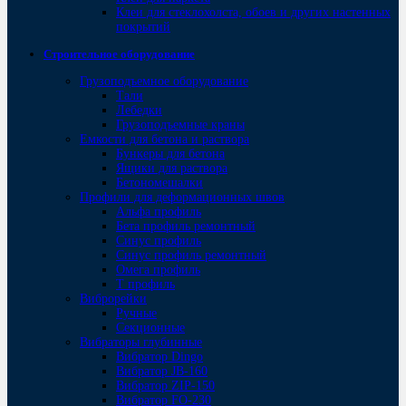
Клеи для стеклохолста, обоев и других настенных
покрытий
Строительное оборудование
Грузоподъемное оборудование
Тали
Лебедки
Грузоподъемные краны
Емкости для бетона и раствора
Бункеры для бетона
Ящики для раствора
Бетономешалки
Профили для деформационных швов
Альфа профиль
Бета профиль ремонтный
Синус профиль
Синус профиль ремонтный
Омега профиль
Т профиль
Виброрейки
Ручные
Секционные
Вибраторы глубинные
Вибратор Dingo
Вибратор JB-160
Вибратор ZIP-150
Bибратор FO-230