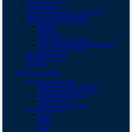
Тележки для топпинга
Бетоноукладчики
Пылесосы промышленные и пресепараторы
Двигатели внутреннего сгорания
Садово-строительное оборудование
Мотокосы
Мотобуры
Опрыскиватели
Тачки садово - строительные
Тачки ЭЛЕКТРИЧЕСКИЕ САМОХОДНЫЕ
Колеса для тачек и тележек
Щитовое оборудование
Предоставляем услуги
Генераторы
Отделочное оборудование
Окрасочные аппараты Chnye
Окрасочные аппараты поршневые
Мембранные распылители Chnye
Краскопульты и удлинители
Сопла (Форсунки)
Запчасти и комплектующие
Малярный инструмент
Бугели
Валики
Кельмы
Кисти