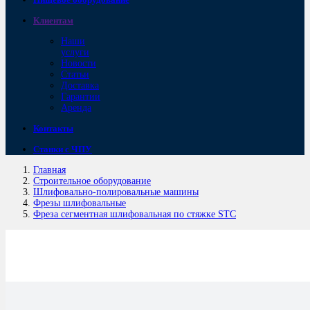
Клиентам
Наши
услуги
Новости
Статьи
Доставка
Гарантии
Аренда
Контакты
Станки с ЧПУ
Главная
Строительное оборудование
Шлифовально-полировальные машины
Фрезы шлифовальные
Фреза сегментная шлифовальная по стяжке STC