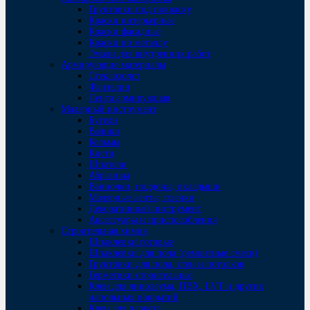
Грунтовки под покраску
Краски интерьерные
Краски фасадные
Краски по металлу
Эмали для внутренних работ
Армирующие материалы
Стеклохолст
Флизелин
Лента армирующая
Малярный инструмент
Бугели
Валики
Кельмы
Кисти
Шпатели
Абразивы
Ванночки, поддоны, вкладыши
Малярные ленты, пленки
Декоративный инструмент
Аксессуары и приспособления
Строительная химия
Шпаклевки готовые
Шпаклевки для пола (ремонтные смеси)
Грунтовки для пола, стен и потолков
Герметики строительные
Клеи для линолеума, ПВХ, LVT и других
напольных покрытий
Клеи для паркета