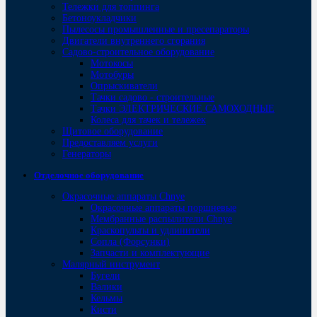
Тележки для топпинга
Бетоноукладчики
Пылесосы промышленные и пресепараторы
Двигатели внутреннего сгорания
Садово-строительное оборудование
Мотокосы
Мотобуры
Опрыскиватели
Тачки садово - строительные
Тачки ЭЛЕКТРИЧЕСКИЕ САМОХОДНЫЕ
Колеса для тачек и тележек
Щитовое оборудование
Предоставляем услуги
Генераторы
Отделочное оборудование
Окрасочные аппараты Chnye
Окрасочные аппараты поршневые
Мембранные распылители Chnye
Краскопульты и удлинители
Сопла (Форсунки)
Запчасти и комплектующие
Малярный инструмент
Бугели
Валики
Кельмы
Кисти