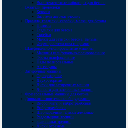
Высокочастотные вибраторы для бетона
Вязатели проволоки
Крючки
Вязатели автоматические
Правила, гладилки, скребки, малки для бетона
Правила
Гладилки для бетона
Скребки
Малки для затирки бетона. Кельмы
Формирователи шва и кромки
Шлифовально-полировальные машины
Машины шлифовально-полировальные
Фрезы шлифовальные
Пады полировальные
Аксессуары
Затирочные машины
Однороторные
Двухроторные
Диски для затирочных машин
Лопасти для затирочных машин
Фрезеровальные машины для бетона
Дорожно-строительное оборудование
Виброплиты и вибротрамбовки
Вибротрамбовки
Швонарезчики. Диски алмазные
Раздельщики трещин
Заливщики трещин
Диски отрезные