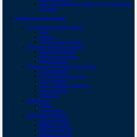
Клеи для стеклохолста, обоев и других настенных
покрытий
Строительное оборудование
Грузоподъемное оборудование
Тали
Лебедки
Грузоподъемные краны
Емкости для бетона и раствора
Бункеры для бетона
Ящики для раствора
Бетономешалки
Профили для деформационных швов
Альфа профиль
Бета профиль ремонтный
Синус профиль
Синус профиль ремонтный
Омега профиль
Т профиль
Виброрейки
Ручные
Секционные
Вибраторы глубинные
Вибратор Dingo
Вибратор JB-160
Вибратор ZIP-150
Bибратор FO-230