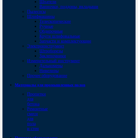
Шпатели
Ванночки, поддоны, вкладыши
Пылесосы
Шлифмашины
Телескопические
Ручные
Обдирочные
Круги шлифовальные
Запчасти и комплектующие
Электроинструмент
Штроборезы
Заклепочники
Измерительный инструмент
Дальномеры
Нивелиры
Прочее оборудование
Материалы для промышленных полов
Пропитки
для
бетона
Ремонтные
смеси
для
пола
и стен
Пищевое оборудование