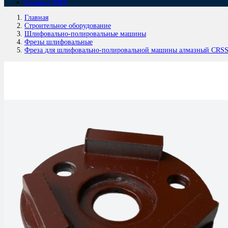
Станки с ЧПУ
Главная
Строительное оборудование
Шлифовально-полировальные машины
Фрезы шлифовальные
Фреза для шлифовально-полировальной машины алмазный CRSS