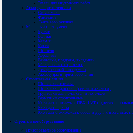
Эмали для внутренних работ
Армирующие материалы
Стеклохолст
Флизелин
Лента армирующая
Малярный инструмент
Бугели
Валики
Кельмы
Кисти
Шпатели
Абразивы
Ванночки, поддоны, вкладыши
Малярные ленты, пленки
Декоративный инструмент
Аксессуары и приспособления
Строительная химия
Шпаклевки готовые
Шпаклевки для пола (ремонтные смеси)
Грунтовки для пола, стен и потолков
Герметики строительные
Клеи для линолеума, ПВХ, LVT и других напольны
Клеи для паркета
Клеи для стеклохолста, обоев и других настенных 
Строительное оборудование
Грузоподъемное оборудование