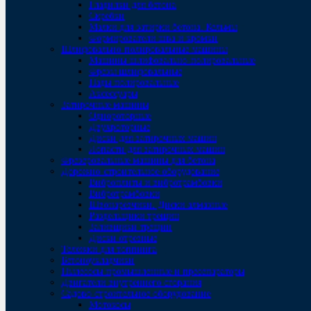
Гладилки для бетона
Скребки
Малки для затирки бетона. Кельмы
Формирователи шва и кромки
Шлифовально-полировальные машины
Машины шлифовально-полировальные
Фрезы шлифовальные
Пады полировальные
Аксессуары
Затирочные машины
Однороторные
Двухроторные
Диски для затирочных машин
Лопасти для затирочных машин
Фрезеровальные машины для бетона
Дорожно-строительное оборудование
Виброплиты и вибротрамбовки
Вибротрамбовки
Швонарезчики. Диски алмазные
Раздельщики трещин
Заливщики трещин
Диски отрезные
Тележки для топпинга
Бетоноукладчики
Пылесосы промышленные и пресепараторы
Двигатели внутреннего сгорания
Садово-строительное оборудование
Мотокосы