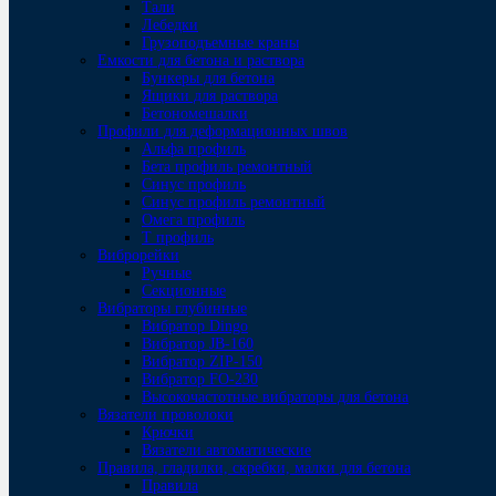
Тали
Лебедки
Грузоподъемные краны
Емкости для бетона и раствора
Бункеры для бетона
Ящики для раствора
Бетономешалки
Профили для деформационных швов
Альфа профиль
Бета профиль ремонтный
Синус профиль
Синус профиль ремонтный
Омега профиль
Т профиль
Виброрейки
Ручные
Секционные
Вибраторы глубинные
Вибратор Dingo
Вибратор JB-160
Вибратор ZIP-150
Bибратор FO-230
Высокочастотные вибраторы для бетона
Вязатели проволоки
Крючки
Вязатели автоматические
Правила, гладилки, скребки, малки для бетона
Правила