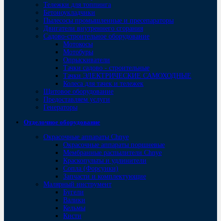
Тележки для топпинга
Бетоноукладчики
Пылесосы промышленные и пресепараторы
Двигатели внутреннего сгорания
Садово-строительное оборудование
Мотокосы
Мотобуры
Опрыскиватели
Тачки садово - строительные
Тачки ЭЛЕКТРИЧЕСКИЕ САМОХОДНЫЕ
Колеса для тачек и тележек
Щитовое оборудование
Предоставляем услуги
Генераторы
Отделочное оборудование
Окрасочные аппараты Chnye
Окрасочные аппараты поршневые
Мембранные распылители Chnye
Краскопульты и удлинители
Сопла (Форсунки)
Запчасти и комплектующие
Малярный инструмент
Бугели
Валики
Кельмы
Кисти