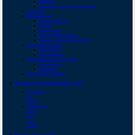
Шпатели
Ванночки, поддоны, вкладыши
Пылесосы
Шлифмашины
Телескопические
Ручные
Обдирочные
Круги шлифовальные
Запчасти и комплектующие
Электроинструмент
Штроборезы
Заклепочники
Измерительный инструмент
Дальномеры
Нивелиры
Прочее оборудование
Материалы для промышленных полов
Пропитки
для
бетона
Ремонтные
смеси
для
пола
и стен
Пищевое оборудование