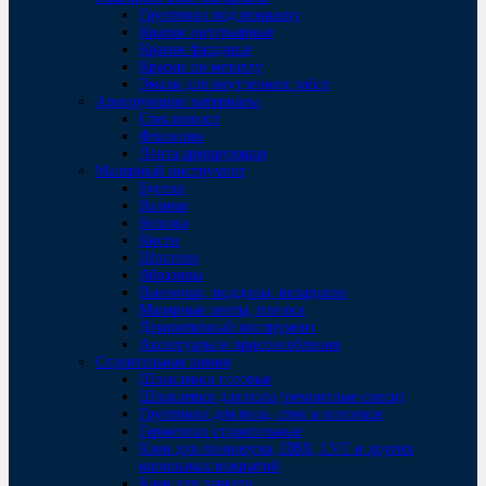
Грунтовки под покраску
Краски интерьерные
Краски фасадные
Краски по металлу
Эмали для внутренних работ
Армирующие материалы
Стеклохолст
Флизелин
Лента армирующая
Малярный инструмент
Бугели
Валики
Кельмы
Кисти
Шпатели
Абразивы
Ванночки, поддоны, вкладыши
Малярные ленты, пленки
Декоративный инструмент
Аксессуары и приспособления
Строительная химия
Шпаклевки готовые
Шпаклевки для пола (ремонтные смеси)
Грунтовки для пола, стен и потолков
Герметики строительные
Клеи для линолеума, ПВХ, LVT и других
напольных покрытий
Клеи для паркета