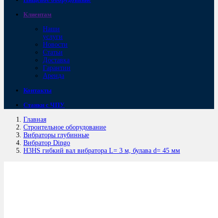
Клиентам
Наши
услуги
Новости
Статьи
Доставка
Гарантии
Аренда
Контакты
Станки с ЧПУ
Главная
Строительное оборудование
Вибраторы глубинные
Вибратор Dingo
H3HS гибкий вал вибратора L= 3 м, булава d= 45 мм