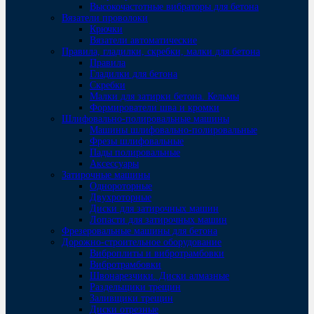
Высокочастотные вибраторы для бетона
Вязатели проволоки
Крючки
Вязатели автоматические
Правила, гладилки, скребки, малки для бетона
Правила
Гладилки для бетона
Скребки
Малки для затирки бетона. Кельмы
Формирователи шва и кромки
Шлифовально-полировальные машины
Машины шлифовально-полировальные
Фрезы шлифовальные
Пады полировальные
Аксессуары
Затирочные машины
Однороторные
Двухроторные
Диски для затирочных машин
Лопасти для затирочных машин
Фрезеровальные машины для бетона
Дорожно-строительное оборудование
Виброплиты и вибротрамбовки
Вибротрамбовки
Швонарезчики. Диски алмазные
Раздельщики трещин
Заливщики трещин
Диски отрезные