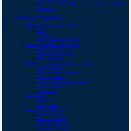
Клеи для стеклохолста, обоев и других настенных
покрытий
Строительное оборудование
Грузоподъемное оборудование
Тали
Лебедки
Грузоподъемные краны
Емкости для бетона и раствора
Бункеры для бетона
Ящики для раствора
Бетономешалки
Профили для деформационных швов
Альфа профиль
Бета профиль ремонтный
Синус профиль
Синус профиль ремонтный
Омега профиль
Т профиль
Виброрейки
Ручные
Секционные
Вибраторы глубинные
Вибратор Dingo
Вибратор JB-160
Вибратор ZIP-150
Bибратор FO-230