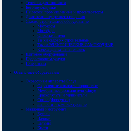
Тележки для топпинга
Бетоноукладчики
Пылесосы промышленные и пресепараторы
Двигатели внутреннего сгорания
Садово-строительное оборудование
Мотокосы
Мотобуры
Опрыскиватели
Тачки садово - строительные
Тачки ЭЛЕКТРИЧЕСКИЕ САМОХОДНЫЕ
Колеса для тачек и тележек
Щитовое оборудование
Предоставляем услуги
Генераторы
Отделочное оборудование
Окрасочные аппараты Chnye
Окрасочные аппараты поршневые
Мембранные распылители Chnye
Краскопульты и удлинители
Сопла (Форсунки)
Запчасти и комплектующие
Малярный инструмент
Бугели
Валики
Кельмы
Кисти