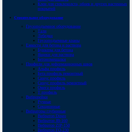
Клеи для стеклохолста, обоев и других настенных
покрытий
Строительное оборудование
Грузоподъемное оборудование
Тали
Лебедки
Грузоподъемные краны
Емкости для бетона и раствора
Бункеры для бетона
Ящики для раствора
Бетономешалки
Профили для деформационных швов
Альфа профиль
Бета профиль ремонтный
Синус профиль
Синус профиль ремонтный
Омега профиль
Т профиль
Виброрейки
Ручные
Секционные
Вибраторы глубинные
Вибратор Dingo
Вибратор JB-160
Вибратор ZIP-150
Bибратор FO-230