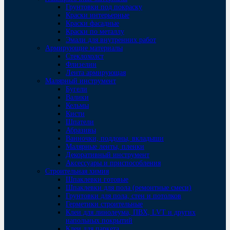
Грунтовки под покраску
Краски интерьерные
Краски фасадные
Краски по металлу
Эмали для внутренних работ
Армирующие материалы
Стеклохолст
Флизелин
Лента армирующая
Малярный инструмент
Бугели
Валики
Кельмы
Кисти
Шпатели
Абразивы
Ванночки, поддоны, вкладыши
Малярные ленты, пленки
Декоративный инструмент
Аксессуары и приспособления
Строительная химия
Шпаклевки готовые
Шпаклевки для пола (ремонтные смеси)
Грунтовки для пола, стен и потолков
Герметики строительные
Клеи для линолеума, ПВХ, LVT и других
напольных покрытий
Клеи для паркета