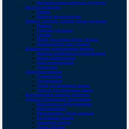
Высокочастотные вибраторы для бетона
Вязатели проволоки
Крючки
Вязатели автоматические
Правила, гладилки, скребки, малки для бетона
Правила
Гладилки для бетона
Скребки
Малки для затирки бетона. Кельмы
Формирователи шва и кромки
Шлифовально-полировальные машины
Машины шлифовально-полировальные
Фрезы шлифовальные
Пады полировальные
Аксессуары
Затирочные машины
Однороторные
Двухроторные
Диски для затирочных машин
Лопасти для затирочных машин
Фрезеровальные машины для бетона
Дорожно-строительное оборудование
Виброплиты и вибротрамбовки
Вибротрамбовки
Швонарезчики. Диски алмазные
Раздельщики трещин
Заливщики трещин
Диски отрезные