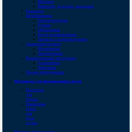
Шпатели
Ванночки, поддоны, вкладыши
Пылесосы
Шлифмашины
Телескопические
Ручные
Обдирочные
Круги шлифовальные
Запчасти и комплектующие
Электроинструмент
Штроборезы
Заклепочники
Измерительный инструмент
Дальномеры
Нивелиры
Прочее оборудование
Материалы для промышленных полов
Пропитки
для
бетона
Ремонтные
смеси
для
пола
и стен
Пищевое оборудование