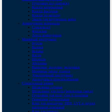
Грунтовки под покраску
Краски интерьерные
Краски фасадные
Краски по металлу
Эмали для внутренних работ
Армирующие материалы
Стеклохолст
Флизелин
Лента армирующая
Малярный инструмент
Бугели
Валики
Кельмы
Кисти
Шпатели
Абразивы
Ванночки, поддоны, вкладыши
Малярные ленты, пленки
Декоративный инструмент
Аксессуары и приспособления
Строительная химия
Шпаклевки готовые
Шпаклевки для пола (ремонтные смеси)
Грунтовки для пола, стен и потолков
Герметики строительные
Клеи для линолеума, ПВХ, LVT и других
напольных покрытий
Клеи для паркета