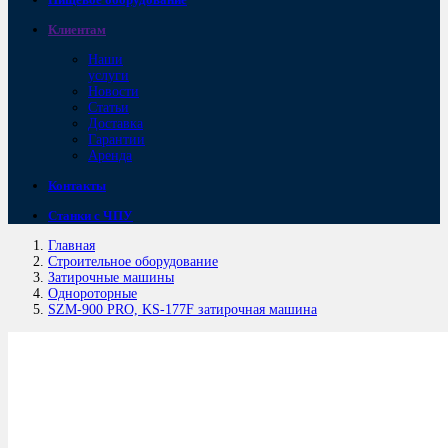
Клиентам
Наши
услуги
Новости
Статьи
Доставка
Гарантии
Аренда
Контакты
Станки с ЧПУ
Главная
Строительное оборудование
Затирочные машины
Однороторные
SZM-900 PRO, KS-177F затирочная машина