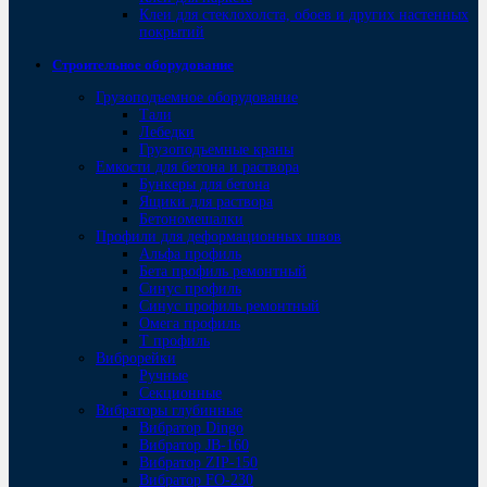
Клеи для стеклохолста, обоев и других настенных
покрытий
Строительное оборудование
Грузоподъемное оборудование
Тали
Лебедки
Грузоподъемные краны
Емкости для бетона и раствора
Бункеры для бетона
Ящики для раствора
Бетономешалки
Профили для деформационных швов
Альфа профиль
Бета профиль ремонтный
Синус профиль
Синус профиль ремонтный
Омега профиль
Т профиль
Виброрейки
Ручные
Секционные
Вибраторы глубинные
Вибратор Dingo
Вибратор JB-160
Вибратор ZIP-150
Bибратор FO-230