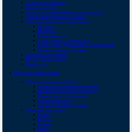
Тележки для топпинга
Бетоноукладчики
Пылесосы промышленные и пресепараторы
Двигатели внутреннего сгорания
Садово-строительное оборудование
Мотокосы
Мотобуры
Опрыскиватели
Тачки садово - строительные
Тачки ЭЛЕКТРИЧЕСКИЕ САМОХОДНЫЕ
Колеса для тачек и тележек
Щитовое оборудование
Предоставляем услуги
Генераторы
Отделочное оборудование
Окрасочные аппараты Chnye
Окрасочные аппараты поршневые
Мембранные распылители Chnye
Краскопульты и удлинители
Сопла (Форсунки)
Запчасти и комплектующие
Малярный инструмент
Бугели
Валики
Кельмы
Кисти