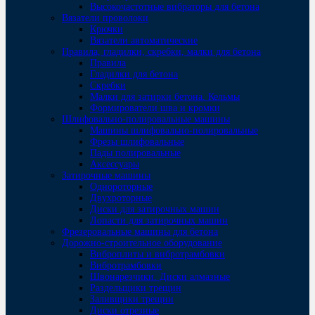
Высокочастотные вибраторы для бетона
Вязатели проволоки
Крючки
Вязатели автоматические
Правила, гладилки, скребки, малки для бетона
Правила
Гладилки для бетона
Скребки
Малки для затирки бетона. Кельмы
Формирователи шва и кромки
Шлифовально-полировальные машины
Машины шлифовально-полировальные
Фрезы шлифовальные
Пады полировальные
Аксессуары
Затирочные машины
Однороторные
Двухроторные
Диски для затирочных машин
Лопасти для затирочных машин
Фрезеровальные машины для бетона
Дорожно-строительное оборудование
Виброплиты и вибротрамбовки
Вибротрамбовки
Швонарезчики. Диски алмазные
Раздельщики трещин
Заливщики трещин
Диски отрезные