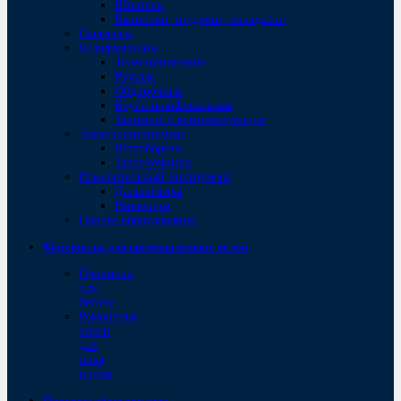
Шпатели
Ванночки, поддоны, вкладыши
Пылесосы
Шлифмашины
Телескопические
Ручные
Обдирочные
Круги шлифовальные
Запчасти и комплектующие
Электроинструмент
Штроборезы
Заклепочники
Измерительный инструмент
Дальномеры
Нивелиры
Прочее оборудование
Материалы для промышленных полов
Пропитки
для
бетона
Ремонтные
смеси
для
пола
и стен
Пищевое оборудование