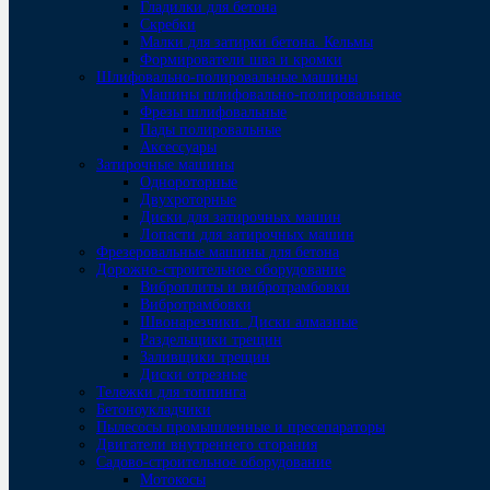
Гладилки для бетона
Скребки
Малки для затирки бетона. Кельмы
Формирователи шва и кромки
Шлифовально-полировальные машины
Машины шлифовально-полировальные
Фрезы шлифовальные
Пады полировальные
Аксессуары
Затирочные машины
Однороторные
Двухроторные
Диски для затирочных машин
Лопасти для затирочных машин
Фрезеровальные машины для бетона
Дорожно-строительное оборудование
Виброплиты и вибротрамбовки
Вибротрамбовки
Швонарезчики. Диски алмазные
Раздельщики трещин
Заливщики трещин
Диски отрезные
Тележки для топпинга
Бетоноукладчики
Пылесосы промышленные и пресепараторы
Двигатели внутреннего сгорания
Садово-строительное оборудование
Мотокосы