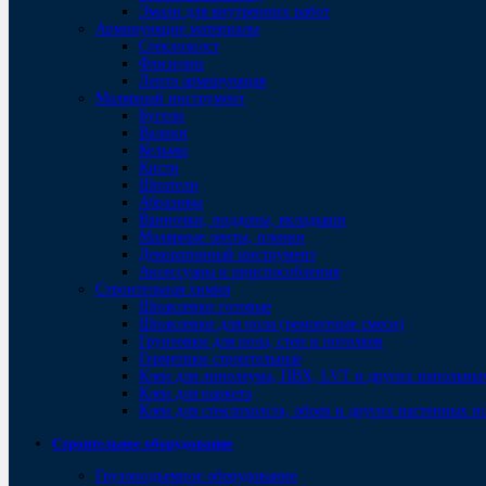
Эмали для внутренних работ
Армирующие материалы
Стеклохолст
Флизелин
Лента армирующая
Малярный инструмент
Бугели
Валики
Кельмы
Кисти
Шпатели
Абразивы
Ванночки, поддоны, вкладыши
Малярные ленты, пленки
Декоративный инструмент
Аксессуары и приспособления
Строительная химия
Шпаклевки готовые
Шпаклевки для пола (ремонтные смеси)
Грунтовки для пола, стен и потолков
Герметики строительные
Клеи для линолеума, ПВХ, LVT и других напольны
Клеи для паркета
Клеи для стеклохолста, обоев и других настенных 
Строительное оборудование
Грузоподъемное оборудование