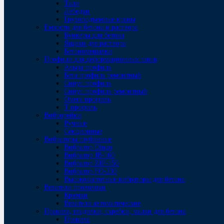
Тали
Лебедки
Грузоподъемные краны
Емкости для бетона и раствора
Бункеры для бетона
Ящики для раствора
Бетономешалки
Профили для деформационных швов
Альфа профиль
Бета профиль ремонтный
Синус профиль
Синус профиль ремонтный
Омега профиль
Т профиль
Виброрейки
Ручные
Секционные
Вибраторы глубинные
Вибратор Dingo
Вибратор JB-160
Вибратор ZIP-150
Bибратор FO-230
Высокочастотные вибраторы для бетона
Вязатели проволоки
Крючки
Вязатели автоматические
Правила, гладилки, скребки, малки для бетона
Правила