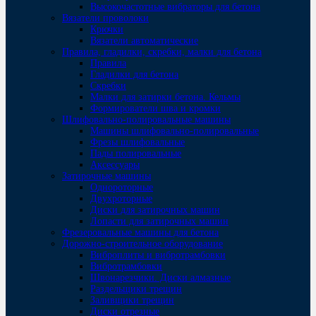
Высокочастотные вибраторы для бетона
Вязатели проволоки
Крючки
Вязатели автоматические
Правила, гладилки, скребки, малки для бетона
Правила
Гладилки для бетона
Скребки
Малки для затирки бетона. Кельмы
Формирователи шва и кромки
Шлифовально-полировальные машины
Машины шлифовально-полировальные
Фрезы шлифовальные
Пады полировальные
Аксессуары
Затирочные машины
Однороторные
Двухроторные
Диски для затирочных машин
Лопасти для затирочных машин
Фрезеровальные машины для бетона
Дорожно-строительное оборудование
Виброплиты и вибротрамбовки
Вибротрамбовки
Швонарезчики. Диски алмазные
Раздельщики трещин
Заливщики трещин
Диски отрезные