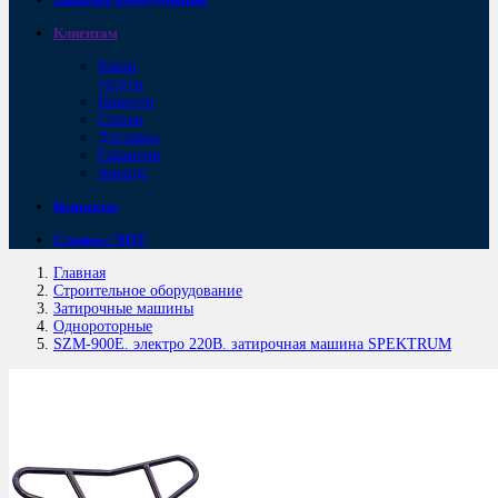
Клиентам
Наши
услуги
Новости
Статьи
Доставка
Гарантии
Аренда
Контакты
Станки с ЧПУ
Главная
Строительное оборудование
Затирочные машины
Однороторные
SZM-900E. электро 220В. затирочная машина SPEKTRUM