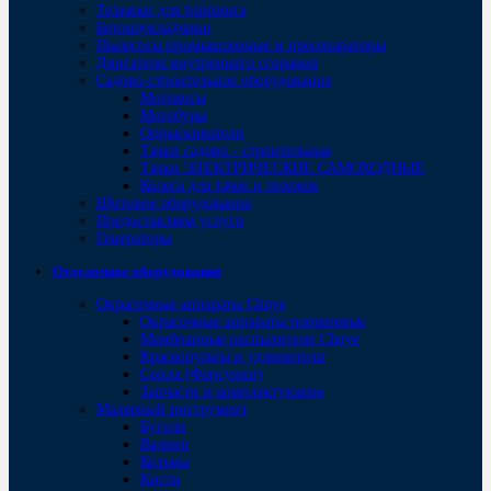
Тележки для топпинга
Бетоноукладчики
Пылесосы промышленные и пресепараторы
Двигатели внутреннего сгорания
Садово-строительное оборудование
Мотокосы
Мотобуры
Опрыскиватели
Тачки садово - строительные
Тачки ЭЛЕКТРИЧЕСКИЕ САМОХОДНЫЕ
Колеса для тачек и тележек
Щитовое оборудование
Предоставляем услуги
Генераторы
Отделочное оборудование
Окрасочные аппараты Chnye
Окрасочные аппараты поршневые
Мембранные распылители Chnye
Краскопульты и удлинители
Сопла (Форсунки)
Запчасти и комплектующие
Малярный инструмент
Бугели
Валики
Кельмы
Кисти