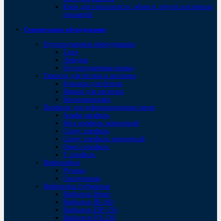
Клеи для стеклохолста, обоев и других настенных
покрытий
Строительное оборудование
Грузоподъемное оборудование
Тали
Лебедки
Грузоподъемные краны
Емкости для бетона и раствора
Бункеры для бетона
Ящики для раствора
Бетономешалки
Профили для деформационных швов
Альфа профиль
Бета профиль ремонтный
Синус профиль
Синус профиль ремонтный
Омега профиль
Т профиль
Виброрейки
Ручные
Секционные
Вибраторы глубинные
Вибратор Dingo
Вибратор JB-160
Вибратор ZIP-150
Bибратор FO-230