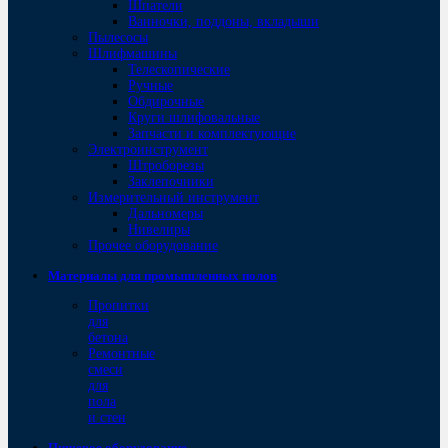
Шпатели
Ванночки, поддоны, вкладыши
Пылесосы
Шлифмашины
Телескопические
Ручные
Обдирочные
Круги шлифовальные
Запчасти и комплектующие
Электроинструмент
Штроборезы
Заклепочники
Измерительный инструмент
Дальномеры
Нивелиры
Прочее оборудование
Материалы для промышленных полов
Пропитки
для
бетона
Ремонтные
смеси
для
пола
и стен
Пищевое оборудование