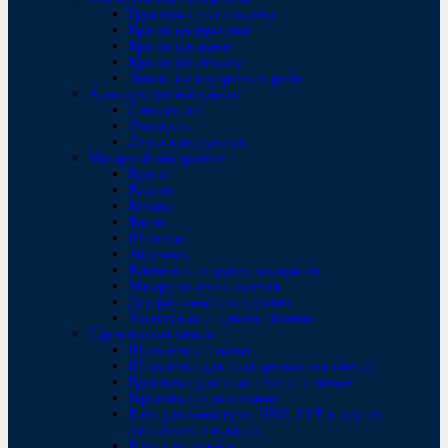
Грунтовки под покраску
Краски интерьерные
Краски фасадные
Краски по металлу
Эмали для внутренних работ
Армирующие материалы
Стеклохолст
Флизелин
Лента армирующая
Малярный инструмент
Бугели
Валики
Кельмы
Кисти
Шпатели
Абразивы
Ванночки, поддоны, вкладыши
Малярные ленты, пленки
Декоративный инструмент
Аксессуары и приспособления
Строительная химия
Шпаклевки готовые
Шпаклевки для пола (ремонтные смеси)
Грунтовки для пола, стен и потолков
Герметики строительные
Клеи для линолеума, ПВХ, LVT и других
напольных покрытий
Клеи для паркета