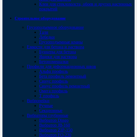
Клеи для стеклохолста, обоев и других настенных
покрытий
Строительное оборудование
Грузоподъемное оборудование
Тали
Лебедки
Грузоподъемные краны
Емкости для бетона и раствора
Бункеры для бетона
Ящики для раствора
Бетономешалки
Профили для деформационных швов
Альфа профиль
Бета профиль ремонтный
Синус профиль
Синус профиль ремонтный
Омега профиль
Т профиль
Виброрейки
Ручные
Секционные
Вибраторы глубинные
Вибратор Dingo
Вибратор JB-160
Вибратор ZIP-150
Bибратор FO-230