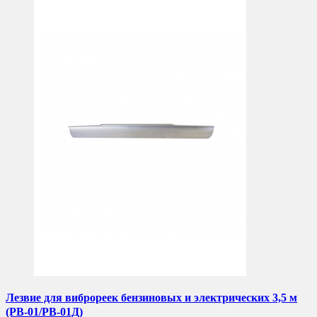
Лезвие для виброреек бензиновых и электрических 3,5 м
(РВ-01/РВ-01Д)