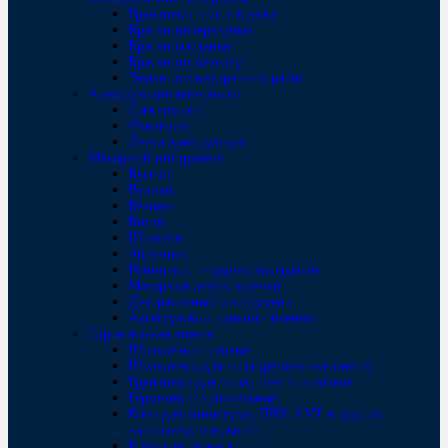
Грунтовки под покраску
Краски интерьерные
Краски фасадные
Краски по металлу
Эмали для внутренних работ
Армирующие материалы
Стеклохолст
Флизелин
Лента армирующая
Малярный инструмент
Бугели
Валики
Кельмы
Кисти
Шпатели
Абразивы
Ванночки, поддоны, вкладыши
Малярные ленты, пленки
Декоративный инструмент
Аксессуары и приспособления
Строительная химия
Шпаклевки готовые
Шпаклевки для пола (ремонтные смеси)
Грунтовки для пола, стен и потолков
Герметики строительные
Клеи для линолеума, ПВХ, LVT и других
напольных покрытий
Клеи для паркета