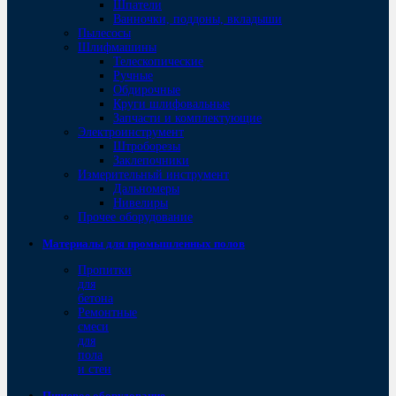
Шпатели
Ванночки, поддоны, вкладыши
Пылесосы
Шлифмашины
Телескопические
Ручные
Обдирочные
Круги шлифовальные
Запчасти и комплектующие
Электроинструмент
Штроборезы
Заклепочники
Измерительный инструмент
Дальномеры
Нивелиры
Прочее оборудование
Материалы для промышленных полов
Пропитки
для
бетона
Ремонтные
смеси
для
пола
и стен
Пищевое оборудование