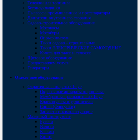
Тележки для топпинга
Бетоноукладчики
Пылесосы промышленные и пресепараторы
Двигатели внутреннего сгорания
Садово-строительное оборудование
Мотокосы
Мотобуры
Опрыскиватели
Тачки садово - строительные
Тачки ЭЛЕКТРИЧЕСКИЕ САМОХОДНЫЕ
Колеса для тачек и тележек
Щитовое оборудование
Предоставляем услуги
Генераторы
Отделочное оборудование
Окрасочные аппараты Chnye
Окрасочные аппараты поршневые
Мембранные распылители Chnye
Краскопульты и удлинители
Сопла (Форсунки)
Запчасти и комплектующие
Малярный инструмент
Бугели
Валики
Кельмы
Кисти