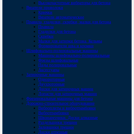
Высокочастотные вибраторы для бетона
Вязатели проволоки
Крючки
Вязатели автоматические
Правила, гладилки, скребки, малки для бетона
Правила
Гладилки для бетона
Скребки
Малки для затирки бетона. Кельмы
Формирователи шва и кромки
Шлифовально-полировальные машины
Машины шлифовально-полировальные
Фрезы шлифовальные
Пады полировальные
Аксессуары
Затирочные машины
Однороторные
Двухроторные
Диски для затирочных машин
Лопасти для затирочных машин
Фрезеровальные машины для бетона
Дорожно-строительное оборудование
Виброплиты и вибротрамбовки
Вибротрамбовки
Швонарезчики. Диски алмазные
Раздельщики трещин
Заливщики трещин
Диски отрезные