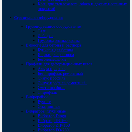
Клеи для стеклохолста, обоев и других настенных
покрытий
Строительное оборудование
Грузоподъемное оборудование
Тали
Лебедки
Грузоподъемные краны
Емкости для бетона и раствора
Бункеры для бетона
Ящики для раствора
Бетономешалки
Профили для деформационных швов
Альфа профиль
Бета профиль ремонтный
Синус профиль
Синус профиль ремонтный
Омега профиль
Т профиль
Виброрейки
Ручные
Секционные
Вибраторы глубинные
Вибратор Dingo
Вибратор JB-160
Вибратор ZIP-150
Bибратор FO-230