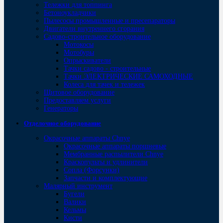
Тележки для топпинга
Бетоноукладчики
Пылесосы промышленные и пресепараторы
Двигатели внутреннего сгорания
Садово-строительное оборудование
Мотокосы
Мотобуры
Опрыскиватели
Тачки садово - строительные
Тачки ЭЛЕКТРИЧЕСКИЕ САМОХОДНЫЕ
Колеса для тачек и тележек
Щитовое оборудование
Предоставляем услуги
Генераторы
Отделочное оборудование
Окрасочные аппараты Chnye
Окрасочные аппараты поршневые
Мембранные распылители Chnye
Краскопульты и удлинители
Сопла (Форсунки)
Запчасти и комплектующие
Малярный инструмент
Бугели
Валики
Кельмы
Кисти