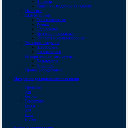
Шпатели
Ванночки, поддоны, вкладыши
Пылесосы
Шлифмашины
Телескопические
Ручные
Обдирочные
Круги шлифовальные
Запчасти и комплектующие
Электроинструмент
Штроборезы
Заклепочники
Измерительный инструмент
Дальномеры
Нивелиры
Прочее оборудование
Материалы для промышленных полов
Пропитки
для
бетона
Ремонтные
смеси
для
пола
и стен
Пищевое оборудование