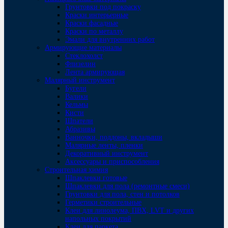
Грунтовки под покраску
Краски интерьерные
Краски фасадные
Краски по металлу
Эмали для внутренних работ
Армирующие материалы
Стеклохолст
Флизелин
Лента армирующая
Малярный инструмент
Бугели
Валики
Кельмы
Кисти
Шпатели
Абразивы
Ванночки, поддоны, вкладыши
Малярные ленты, пленки
Декоративный инструмент
Аксессуары и приспособления
Строительная химия
Шпаклевки готовые
Шпаклевки для пола (ремонтные смеси)
Грунтовки для пола, стен и потолков
Герметики строительные
Клеи для линолеума, ПВХ, LVT и других
напольных покрытий
Клеи для паркета