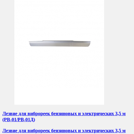
Лезвие для виброреек бензиновых и электрических 3,5 м
(РВ-01/РВ-01Д)
Лезвие для виброреек бензиновых и электрических 3,5 м