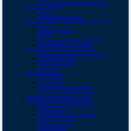
Высокочастотные вибраторы для бетона
Вязатели проволоки
Крючки
Вязатели автоматические
Правила, гладилки, скребки, малки для бетона
Правила
Гладилки для бетона
Скребки
Малки для затирки бетона. Кельмы
Формирователи шва и кромки
Шлифовально-полировальные машины
Машины шлифовально-полировальные
Фрезы шлифовальные
Пады полировальные
Аксессуары
Затирочные машины
Однороторные
Двухроторные
Диски для затирочных машин
Лопасти для затирочных машин
Фрезеровальные машины для бетона
Дорожно-строительное оборудование
Виброплиты и вибротрамбовки
Вибротрамбовки
Швонарезчики. Диски алмазные
Раздельщики трещин
Заливщики трещин
Диски отрезные